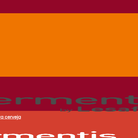
a cerveja