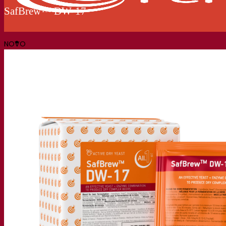
SafBrew™ DW‑17
NOVO
Nossa empresa
Sobre nós
Especialista em fermentação
O Campus Fermentis
Uma equipe apaixonada
Apoiando a criatividade
Grupo Lesaffre
Pesquisa e desenvolvimento
Levedura Superior da Fermentis
Caracterização do produto
Desenvolvimento de produto
Nossas marcas
E2U™ – Easy To Use
SafYeast™
All In 1™
Fermentis Academy™
Outros serviços
Fabricação sob encomenda
Degustações de bebidas