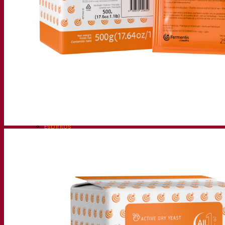
Soluções de fermentação
Cerveja
Levedura seca ativa para cerveja
Bactérias
Auxiliares de fermentação para cerveja
Produtos funcionais para cerveja
Soluções para Vinificação
Levedura seca ativa para vinho
Enzymes
Auxiliares de fermentação para vinho
Produtos funcionais para vinho
Sidra
Levedura seca ativa para sidra
Espíritos
Levedura seca ativa para destilados
Outras bebidas
Base de Álcool Neutro
Kvas
Sorghum
Café
Fermentis Academy
Sobre a Academia Fermentis
Gravações de webinars
Recursos