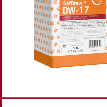
Centro de conhecimento
Percepções de especialistas
Documentations
Fermentis app
Find us
Pesquisar por:
Contact