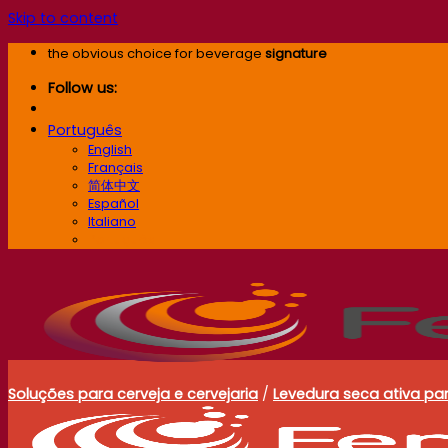
Skip to content
the obvious choice for beverage
signature
Follow us:
Português
English
Français
简体中文
Español
Italiano
Português
Soluções para cerveja e cervejaria
/
Levedura seca ativa par