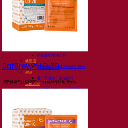
活性干酵母啤酒
细菌
发酵助剂啤酒
啤酒功能性产品
啤酒风格
葡萄酒
用于葡萄酒的干活性酵母
酶
葡萄酒发酵助剂
葡萄酒功能性产品
苹果酒
SafBrew™ LD‑20
用于制作苹果酒的干活性酵母
烈酒
用于烈酒的干活性酵母
用于低碳干拉格啤酒的一体化酵母和酶混合物
其他饮料
用于其他饮料的干活性酵母
克瓦斯
高粱
咖啡
Fermentis 学院
Fermentis 学院
资源