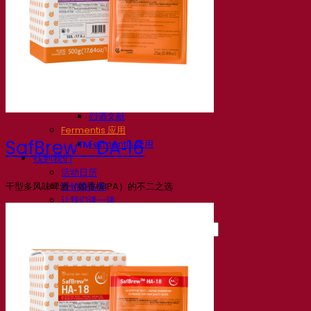
知识中心
专家见解
常见问题解答
视频
网络研讨会的录音
文档
啤酒技巧与窍门
葡萄酒文献
烈酒文献
Fermentis 应用
SafBrew™ DA‑16
Fermentis 应用
找到我们
活动日历
干型多风味啤酒（如香槟IPA）的不二之选
经销商名单
让我们谈一谈
消息
搜索：
Contact