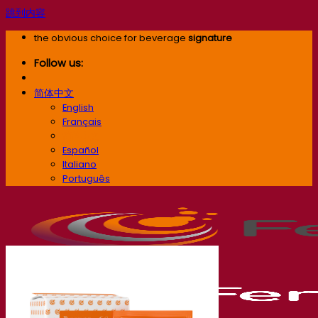
跳到内容
the obvious choice for beverage
signature
Follow us:
简体中文
English
Français
简体中文
Español
Italiano
Português