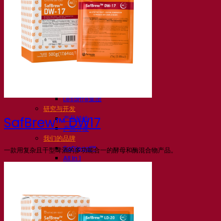
我们的公司
关于我们
发酵专家
Fermentis 园区
充满热情的团队
支持创造力
Lesaffre集团
研究与开发
产品特性
SafBrew™ DW17
产品开发
我们的品牌
SafYeast™
一款用复杂且干型啤酒的多功能合一的酵母和酶混合物产品。
All In 1
Fermentis 学院
其他服务
委托制造
酒水饮料品鉴
发酵解决方案
啤酒