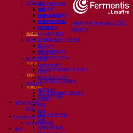
关于我们
活性干酵母啤酒
发酵专家
细菌
Fermentis 园区
发酵助剂啤酒
充满热情的团队
啤酒功能性产品
法律声明 © Fermentis 2026
支持创造力
啤酒风格
隐私声明
葡萄酒
Lesaffre集团
用于葡萄酒的干活性酵母
研究与开发
酶
产品特性
葡萄酒发酵助剂
产品开发
葡萄酒功能性产品
我们的品牌
苹果酒
SafYeast™
用于制作苹果酒的干活性酵母
All In 1
烈酒
Fermentis 学院
用于烈酒的干活性酵母
其他服务
其他饮料
委托制造
用于其他饮料的干活性酵母
酒水饮料品鉴
克瓦斯
发酵解决方案
高粱
啤酒
咖啡
活性干酵母啤酒
Fermentis 学院
细菌
Fermentis 学院
发酵助剂啤酒
资源