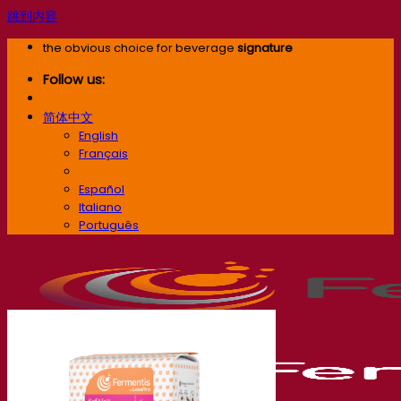
跳到内容
the obvious choice for beverage
signature
Follow us:
简体中文
English
Français
简体中文
Español
Italiano
Português