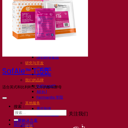
我们的公司
关于我们
发酵专家
Fermentis 园区
充满热情的团队
支持创造力
Lesaffre集团
研究与开发
产品特性
SafAle™ T‑58
产品开发
我们的品牌
SafYeast™
适合英式和比利时式艾尔的酚味酵母
All In 1
Fermentis 学院
其他服务
搜索：
委托制造
关注我们
酒水饮料品鉴
发酵解决方案
我们的公司
啤酒