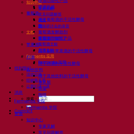
啤酒功能性产品
知识中心
啤酒风格
专家见解
葡萄酒
常见问题解答
用于葡萄酒的干活性酵母
视频
酶
网络研讨会的录音
葡萄酒发酵助剂
文档
啤酒技巧与窍门
葡萄酒功能性产品
葡萄酒文献
苹果酒
烈酒文献
用于制作苹果酒的干活性酵母
Fermentis 应用
烈酒
Fermentis 应用
用于烈酒的干活性酵母
找到我们
其他饮料
活动日历
用于其他饮料的干活性酵母
经销商名单
克瓦斯
让我们谈一谈
高粱
消息
咖啡
搜索：
Fermentis 学院
Fermentis 学院
Contact
资源
知识中心
专家见解
常见问题解答