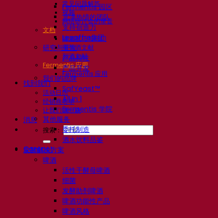
常见问题解答
Fermentis 园区
视频
充满热情的团队
网络研讨会的录音
支持创造力
文档
Lesaffre集团
啤酒技巧与窍门
研究与开发
葡萄酒文献
烈酒文献
产品特性
Fermentis 应用
产品开发
Fermentis 应用
我们的品牌
找到我们
SafYeast™
活动日历
All In 1
经销商名单
Fermentis 学院
让我们谈一谈
其他服务
消息
委托制造
搜索：
酒水饮料品鉴
Contact
发酵解决方案
啤酒
活性干酵母啤酒
细菌
发酵助剂啤酒
啤酒功能性产品
啤酒风格