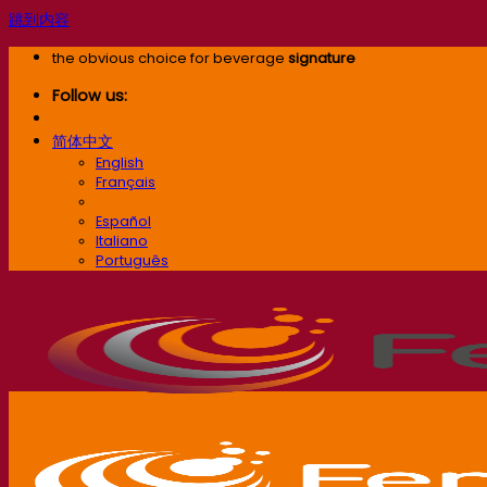
跳到内容
the obvious choice for beverage
signature
Follow us:
简体中文
English
Français
简体中文
Español
Italiano
Português