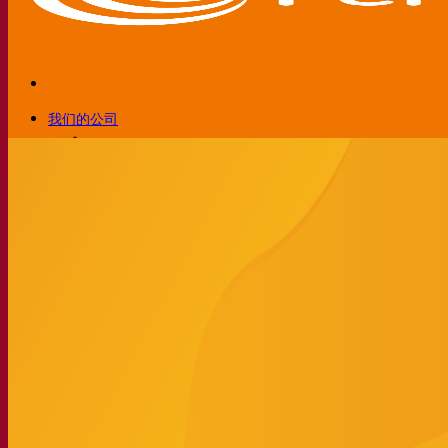
我们的公司
关于我们
发酵专家
Fermentis 园区
充满热情的团队
支持创造力
Lesaffre集团
研究与开发
产品特性
产品开发
我们的品牌
SafYeast™
All In 1
Fermentis 学院
其他服务
委托制造
酒水饮料品鉴
发酵解决方案
啤酒