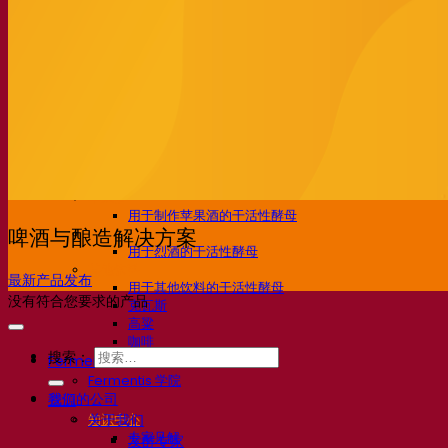
活性干酵母啤酒
细菌
发酵助剂啤酒
啤酒功能性产品
啤酒风格
葡萄酒
用于葡萄酒的干活性酵母
酶
葡萄酒发酵助剂
葡萄酒功能性产品
苹果酒
用于制作苹果酒的干活性酵母
烈酒
啤酒与酿造解决方案
用于烈酒的干活性酵母
其他饮料
最新产品发布
用于其他饮料的干活性酵母
没有符合您要求的产品
克瓦斯
高粱
咖啡
搜索：
Fermentis 学院
Fermentis 学院
我们的公司
资源
关于我们
知识中心
专家见解
发酵专家