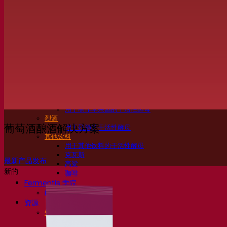
活性干酵母啤酒
细菌
发酵助剂啤酒
啤酒功能性产品
啤酒风格
葡萄酒
用于葡萄酒的干活性酵母
酶
葡萄酒发酵助剂
葡萄酒功能性产品
苹果酒
用于制作苹果酒的干活性酵母
烈酒
葡萄酒酿酒解决方案
用于烈酒的干活性酵母
其他饮料
用于其他饮料的干活性酵母
克瓦斯
最新产品发布
高粱
新的
咖啡
Fermentis 学院
Fermentis 学院
资源
知识中心
专家见解