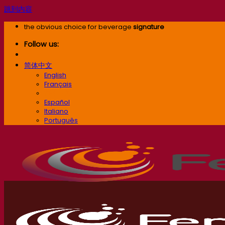
跳到内容
the obvious choice for beverage
signature
Follow us:
简体中文
English
Français
简体中文
Español
Italiano
Português