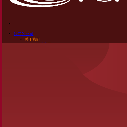
我们的公司
关于我们
发酵专家
Fermentis 园区
充满热情的团队
支持创造力
Lesaffre集团
研究与开发
产品特性
产品开发
我们的品牌
SafYeast™
All In 1
Fermentis 学院
其他服务
委托制造
酒水饮料品鉴
发酵解决方案
啤酒