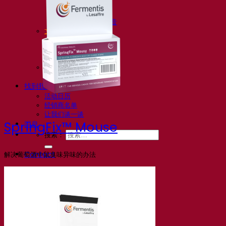
常见问题解答
视频
网络研讨会的录音
文档
啤酒技巧与窍门
葡萄酒文献
烈酒文献
Fermentis 应用
Fermentis 应用
找到我们
活动日历
经销商名单
让我们谈一谈
SpringFix™ Mouse
消息
搜索：
Contact
解决葡萄酒中鼠臭味异味的办法