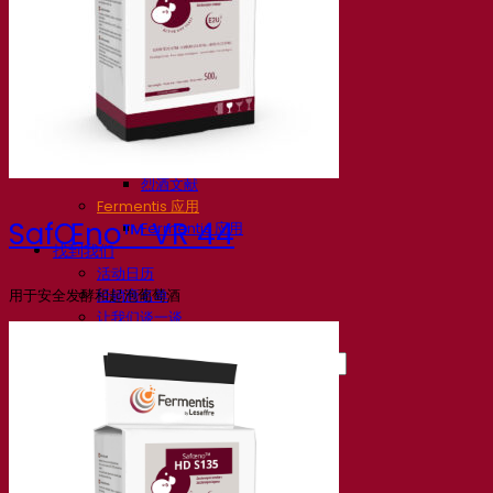
知识中心
专家见解
常见问题解答
视频
网络研讨会的录音
文档
啤酒技巧与窍门
葡萄酒文献
烈酒文献
Fermentis 应用
SafŒno™ VR 44
Fermentis 应用
找到我们
活动日历
用于安全发酵和起泡葡萄酒
经销商名单
让我们谈一谈
消息
搜索：
Contact