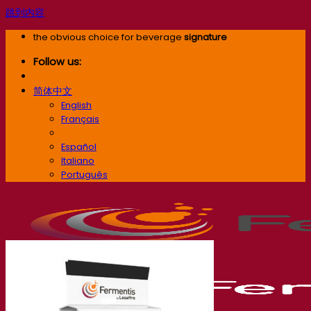
跳到内容
the obvious choice for beverage
signature
Follow us:
简体中文
English
Français
简体中文
Español
Italiano
Português