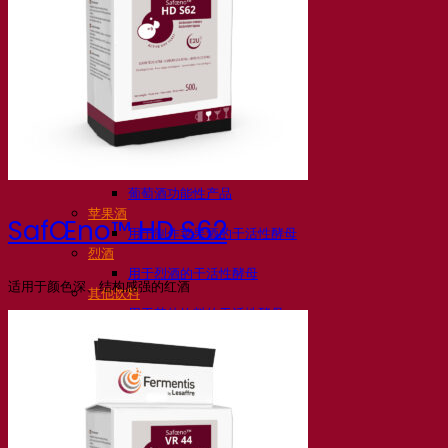
活性干酵母啤酒
细菌
发酵助剂啤酒
啤酒功能性产品
啤酒风格
葡萄酒
用于葡萄酒的干活性酵母
酶
葡萄酒发酵助剂
葡萄酒功能性产品
苹果酒
SafŒno™ HD S62
用于制作苹果酒的干活性酵母
烈酒
用于烈酒的干活性酵母
适用于颜色深、结构感强的红酒
其他饮料
用于其他饮料的干活性酵母
克瓦斯
高粱
咖啡
Fermentis 学院
Fermentis 学院
资源