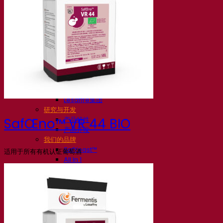
我们的公司
关于我们
发酵专家
Fermentis 园区
充满热情的团队
支持创造力
Lesaffre集团
研究与开发
产品特性
SafŒno™ VR 44 BIO
产品开发
我们的品牌
SafYeast™
适用于所有有机认证葡萄酒
All In 1
Fermentis 学院
其他服务
委托制造
酒水饮料品鉴
发酵解决方案
啤酒