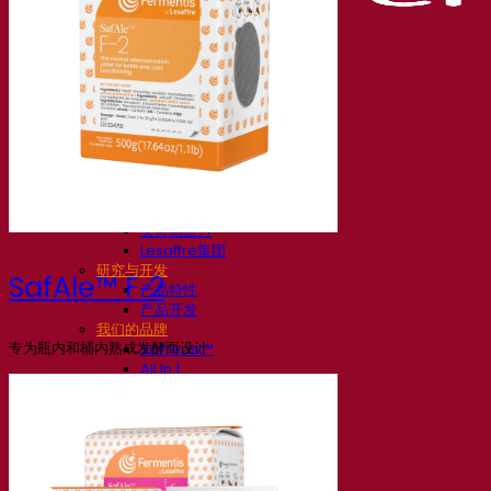
我们的公司
关于我们
发酵专家
Fermentis 园区
充满热情的团队
支持创造力
Lesaffre集团
研究与开发
SafAle™ F‑2
产品特性
产品开发
我们的品牌
专为瓶内和桶内熟成发酵而设计
SafYeast™
All In 1
Fermentis 学院
其他服务
委托制造
酒水饮料品鉴
发酵解决方案
啤酒