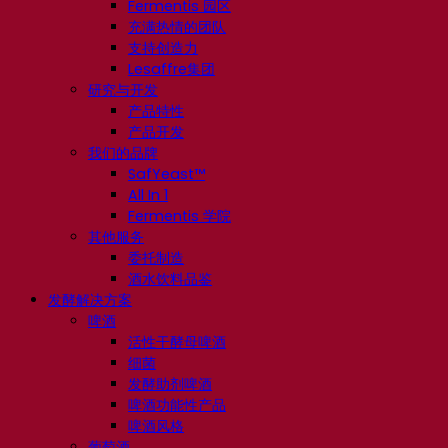
Fermentis 园区
充满热情的团队
支持创造力
Lesaffre集团
研究与开发
产品特性
产品开发
我们的品牌
SafYeast™
All In 1
Fermentis 学院
其他服务
委托制造
酒水饮料品鉴
发酵解决方案
啤酒
活性干酵母啤酒
细菌
发酵助剂啤酒
啤酒功能性产品
啤酒风格
葡萄酒