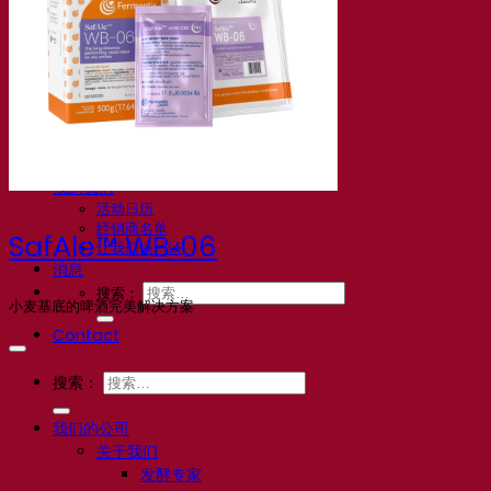
常见问题解答
视频
网络研讨会的录音
文档
啤酒技巧与窍门
葡萄酒文献
烈酒文献
Fermentis 应用
Fermentis 应用
找到我们
活动日历
经销商名单
SafAle™ WB‑06
让我们谈一谈
消息
搜索：
小麦基底的啤酒完美解决方案
Contact
搜索：
我们的公司
关于我们
发酵专家