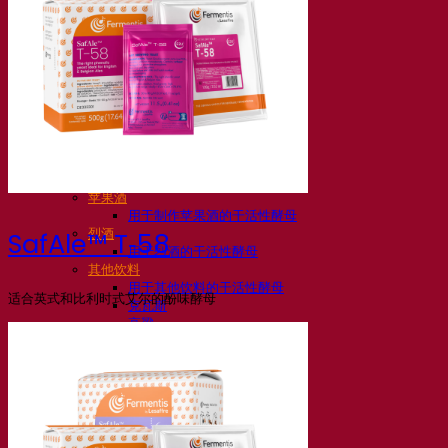
活性干酵母啤酒
细菌
发酵助剂啤酒
啤酒功能性产品
啤酒风格
葡萄酒
用于葡萄酒的干活性酵母
酶
葡萄酒发酵助剂
葡萄酒功能性产品
苹果酒
用于制作苹果酒的干活性酵母
烈酒
SafAle™ T‑58
用于烈酒的干活性酵母
其他饮料
用于其他饮料的干活性酵母
适合英式和比利时式艾尔的酚味酵母
克瓦斯
高粱
咖啡
Fermentis 学院
Fermentis 学院
资源
知识中心
专家见解