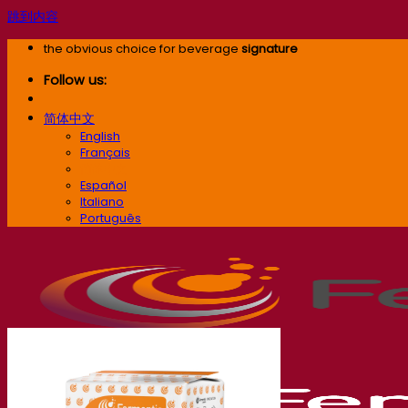
跳到内容
the obvious choice for beverage
signature
Follow us:
简体中文
English
Français
简体中文
Español
Italiano
Português