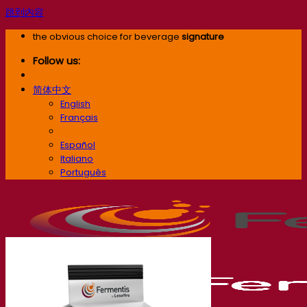
跳到内容
the obvious choice for beverage
signature
Follow us:
简体中文
English
Français
简体中文
Español
Italiano
Português