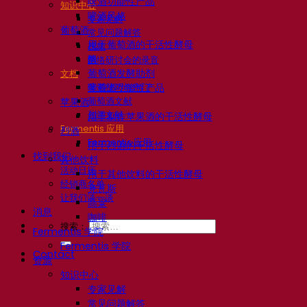
啤酒功能性产品
知识中心
啤酒风格
专家见解
葡萄酒
常见问题解答
用于葡萄酒的干活性酵母
视频
酶
网络研讨会的录音
葡萄酒发酵助剂
文档
啤酒技巧与窍门
葡萄酒功能性产品
葡萄酒文献
苹果酒
烈酒文献
用于制作苹果酒的干活性酵母
Fermentis 应用
烈酒
Fermentis 应用
用于烈酒的干活性酵母
找到我们
其他饮料
活动日历
用于其他饮料的干活性酵母
经销商名单
克瓦斯
让我们谈一谈
高粱
消息
咖啡
搜索：
Fermentis 学院
Fermentis 学院
Contact
资源
知识中心
专家见解
常见问题解答