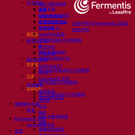
关于我们
活性干酵母啤酒
发酵专家
细菌
Fermentis 园区
发酵助剂啤酒
充满热情的团队
啤酒功能性产品
法律声明 © Fermentis 2026
支持创造力
啤酒风格
隐私声明
葡萄酒
Lesaffre集团
用于葡萄酒的干活性酵母
研究与开发
酶
产品特性
葡萄酒发酵助剂
产品开发
葡萄酒功能性产品
我们的品牌
苹果酒
SafYeast™
用于制作苹果酒的干活性酵母
All In 1
烈酒
Fermentis 学院
用于烈酒的干活性酵母
其他服务
其他饮料
委托制造
用于其他饮料的干活性酵母
酒水饮料品鉴
克瓦斯
发酵解决方案
高粱
啤酒
咖啡
活性干酵母啤酒
Fermentis 学院
细菌
Fermentis 学院
发酵助剂啤酒
资源