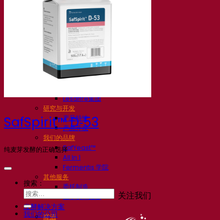
我们的公司
关于我们
发酵专家
Fermentis 园区
充满热情的团队
支持创造力
Lesaffre集团
研究与开发
产品特性
SafSpirit™ D‑53
产品开发
我们的品牌
SafYeast™
纯麦芽发酵的正确选择
All In 1
Fermentis 学院
其他服务
搜索：
委托制造
关注我们
酒水饮料品鉴
发酵解决方案
我们的公司
啤酒