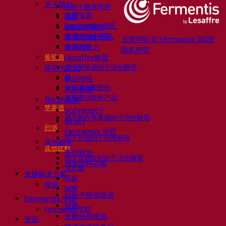
关于我们
活性干酵母啤酒
发酵专家
细菌
Fermentis 园区
发酵助剂啤酒
充满热情的团队
啤酒功能性产品
法律声明 © Fermentis 2026
支持创造力
啤酒风格
隐私声明
葡萄酒
Lesaffre集团
用于葡萄酒的干活性酵母
研究与开发
酶
产品特性
葡萄酒发酵助剂
产品开发
葡萄酒功能性产品
我们的品牌
苹果酒
SafYeast™
用于制作苹果酒的干活性酵母
All In 1
烈酒
Fermentis 学院
用于烈酒的干活性酵母
其他服务
其他饮料
委托制造
用于其他饮料的干活性酵母
酒水饮料品鉴
克瓦斯
发酵解决方案
高粱
啤酒
咖啡
活性干酵母啤酒
Fermentis 学院
细菌
Fermentis 学院
发酵助剂啤酒
资源