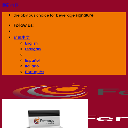
跳到内容
the obvious choice for beverage
signature
Follow us:
简体中文
English
Français
简体中文
Español
Italiano
Português