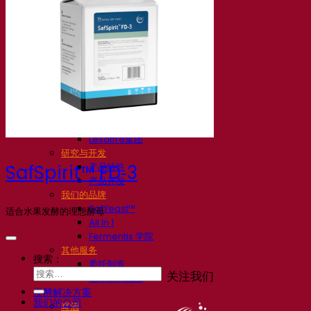
我们的公司
关于我们
发酵专家
Fermentis 园区
充满热情的团队
支持创造力
Lesaffre集团
研究与开发
产品特性
SafSpirit™ FD‑3
产品开发
我们的品牌
SafYeast™
适合水果发酵的理想酵母
All In 1
Fermentis 学院
其他服务
搜索：
委托制造
关注我们
酒水饮料品鉴
发酵解决方案
我们的公司
啤酒