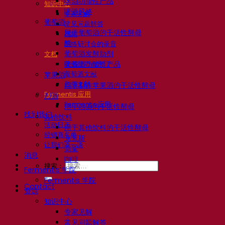
啤酒功能性产品
知识中心
啤酒风格
专家见解
葡萄酒
常见问题解答
用于葡萄酒的干活性酵母
视频
酶
网络研讨会的录音
葡萄酒发酵助剂
文档
啤酒技巧与窍门
葡萄酒功能性产品
葡萄酒文献
苹果酒
烈酒文献
用于制作苹果酒的干活性酵母
Fermentis 应用
烈酒
Fermentis 应用
用于烈酒的干活性酵母
找到我们
其他饮料
活动日历
用于其他饮料的干活性酵母
经销商名单
克瓦斯
让我们谈一谈
高粱
消息
咖啡
搜索：
Fermentis 学院
Fermentis 学院
Contact
资源
知识中心
专家见解
常见问题解答