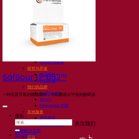
我们的公司
关于我们
发酵专家
Fermentis 园区
充满热情的团队
支持创造力
Lesaffre集团
研究与开发
产品特性
SafSour LP 652™
产品开发
我们的品牌
SafYeast™
一种高度可靠的细菌菌种，可以酿造出平衡的酸啤酒
All In 1
Fermentis 学院
其他服务
搜索：
委托制造
关注我们
酒水饮料品鉴
发酵解决方案
我们的公司
啤酒