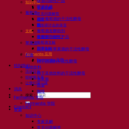
啤酒功能性产品
知识中心
啤酒风格
专家见解
葡萄酒
常见问题解答
用于葡萄酒的干活性酵母
视频
酶
网络研讨会的录音
葡萄酒发酵助剂
文档
啤酒技巧与窍门
葡萄酒功能性产品
葡萄酒文献
苹果酒
烈酒文献
用于制作苹果酒的干活性酵母
Fermentis 应用
烈酒
Fermentis 应用
用于烈酒的干活性酵母
找到我们
其他饮料
活动日历
用于其他饮料的干活性酵母
经销商名单
克瓦斯
让我们谈一谈
高粱
消息
咖啡
搜索：
Fermentis 学院
Fermentis 学院
Contact
资源
知识中心
专家见解
常见问题解答