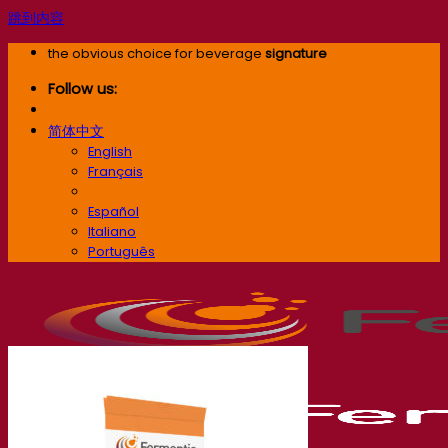
跳到内容
the obvious choice for beverage
signature
Follow us:
简体中文
English
Français
简体中文
Español
Italiano
Português