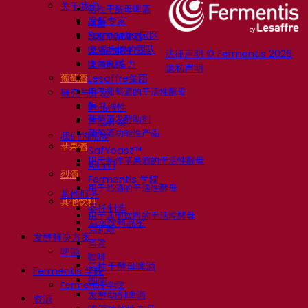
关于我们
活性干酵母啤酒
发酵专家
细菌
Fermentis 园区
发酵助剂啤酒
充满热情的团队
啤酒功能性产品
法律声明 © Fermentis 2026
支持创造力
啤酒风格
隐私声明
葡萄酒
Lesaffre集团
用于葡萄酒的干活性酵母
研究与开发
酶
产品特性
葡萄酒发酵助剂
产品开发
葡萄酒功能性产品
我们的品牌
苹果酒
SafYeast™
用于制作苹果酒的干活性酵母
All In 1
烈酒
Fermentis 学院
用于烈酒的干活性酵母
其他服务
其他饮料
委托制造
用于其他饮料的干活性酵母
酒水饮料品鉴
克瓦斯
发酵解决方案
高粱
啤酒
咖啡
活性干酵母啤酒
Fermentis 学院
细菌
Fermentis 学院
发酵助剂啤酒
资源