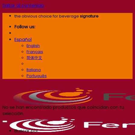
Saltar al contenido
the obvious choice for beverage
signature
Follow us:
Español
English
Français
简体中文
Español
Italiano
Português
No se han encontrado productos que coincidan con tu
selección.
Buscar por: