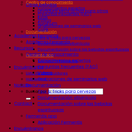
Centro de conocimiento
Otras bebidas
Conocimientos expertos
Levadura seca activa para otros
Preguntas frecuentes (FAQ)
Kvas
Videos
Sorghum
Grabaciones de seminarios web
Café
Documentación
Academia Fermentis
Tips & Tricks para cervezas
Academia Fermentis
Documentación vitivinícola
Recursos
Documentación sobre las bebidas espirituosas
Centro de conocimiento
Fermentis app
Conocimientos expertos
Aplicación Fermentis
Preguntas frecuentes (FAQ)
Encuéntranos
Videos
Lista de distribuidores
Grabaciones de seminarios web
Hablemos
Documentación
Noticias
Tips & Tricks para cervezas
Buscar por:
Documentación vitivinícola
Contact
Documentación sobre las bebidas
espirituosas
Fermentis app
Aplicación Fermentis
Encuéntranos