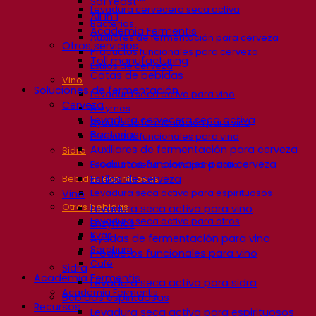
SafYeast™
Levadura cervecera seca activa
All In 1
Bacterias
Academia Fermentis
Auxiliares de fermentación para cerveza
Otros servicios
Productos funcionales para cerveza
Toll manufacturing
Estilos de cerveza
Catas de bebidas
Vino
Soluciones de fermentación
Levadura seca activa para vino
Cerveza
Enzymes
Levadura cervecera seca activa
Ayudas de fermentación para vino
Bacterias
Productos funcionales para vino
Auxiliares de fermentación para cerveza
Sidra
Productos funcionales para cerveza
Levadura seca activa para sidra
Estilos de cerveza
Bebidas espirituosas
Levadura seca activa para espirituosos
Vino
Otras bebidas
Levadura seca activa para vino
Levadura seca activa para otros
Enzymes
Kvas
Ayudas de fermentación para vino
Sorghum
Productos funcionales para vino
Café
Sidra
Academia Fermentis
Levadura seca activa para sidra
Academia Fermentis
Bebidas espirituosas
Recursos
Levadura seca activa para espirituosos