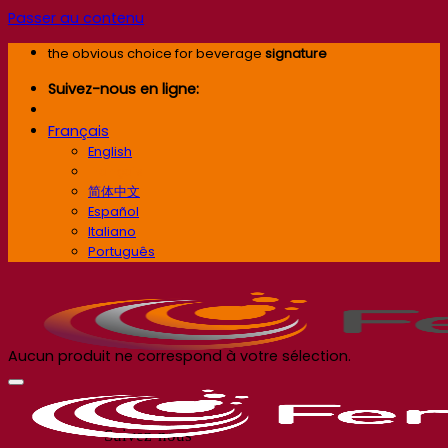
Passer au contenu
the obvious choice for beverage
signature
Suivez-nous en ligne:
Français
English
Français
简体中文
Español
Italiano
Português
Aucun produit ne correspond à votre sélection.
Suivez-nous