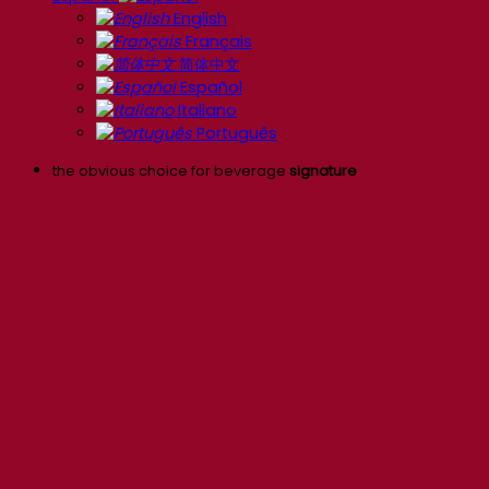
English
Français
简体中文
Español
Italiano
Português
the obvious choice for beverage
signature