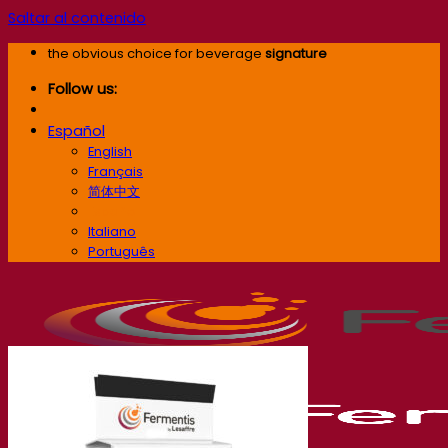
Saltar al contenido
the obvious choice for beverage
signature
Follow us:
Español
English
Français
简体中文
Español
Italiano
Português