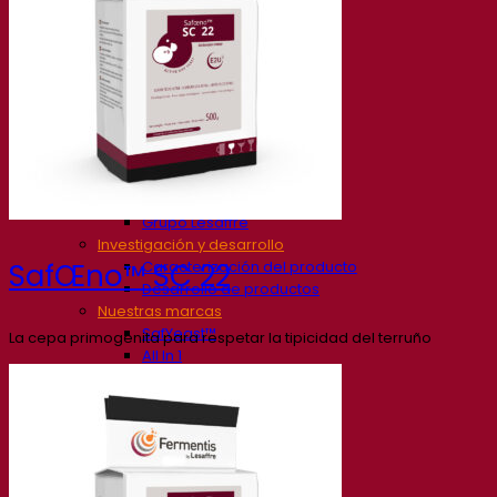
Nuestra empresa
Sobre nosotros
Expertos en fermentación
El Campus de Fermentis
Un equipo apasionado
Apoyando la creatividad
Grupo Lesaffre
Investigación y desarrollo
Caracterización del producto
SafŒno™ SC 22
Desarrollo de productos
Nuestras marcas
SafYeast™
La cepa primogénita para respetar la tipicidad del terruño
All In 1
Academia Fermentis
Otros servicios
Toll manufacturing
Catas de bebidas
Soluciones de fermentación
Cerveza