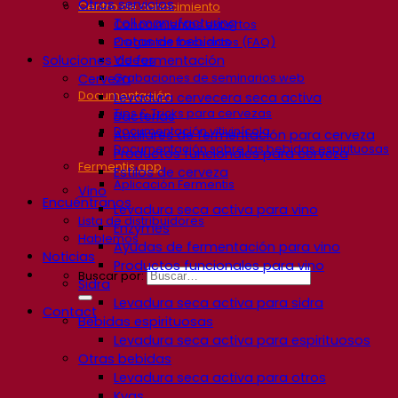
Otros servicios
Centro de conocimiento
Toll manufacturing
Conocimientos expertos
Catas de bebidas
Preguntas frecuentes (FAQ)
Soluciones de fermentación
Videos
Grabaciones de seminarios web
Cerveza
Documentación
Levadura cervecera seca activa
Tips & Tricks para cervezas
Bacterias
Documentación vitivinícola
Auxiliares de fermentación para cerveza
Documentación sobre las bebidas espirituosas
Productos funcionales para cerveza
Fermentis app
Estilos de cerveza
Aplicación Fermentis
Vino
Encuéntranos
Levadura seca activa para vino
Lista de distribuidores
Enzymes
Hablemos
Ayudas de fermentación para vino
Noticias
Productos funcionales para vino
Buscar por:
Sidra
Levadura seca activa para sidra
Contact
Bebidas espirituosas
Levadura seca activa para espirituosos
Otras bebidas
Levadura seca activa para otros
Kvas