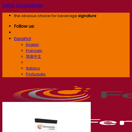
Saltar al contenido
the obvious choice for beverage
signature
Follow us:
Español
English
Français
简体中文
Español
Italiano
Português