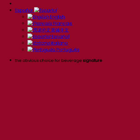
Español
English
Français
简体中文
Español
Italiano
Português
the obvious choice for beverage
signature