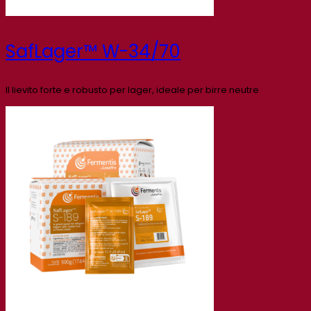
SafLager™ W-34/70
Il lievito forte e robusto per lager, ideale per birre neutre