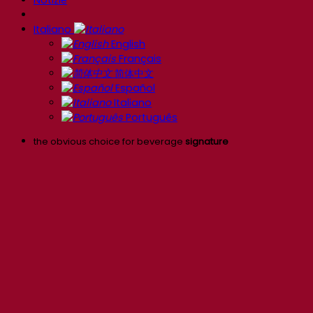
Italiano
English
Français
简体中文
Español
Italiano
Português
the obvious choice for beverage
signature