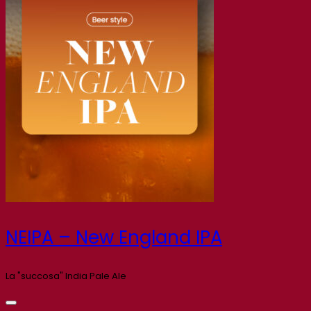
NEIPA – New England IPA
La "succosa" India Pale Ale