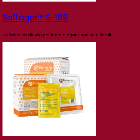
SafLager™ S-189
Un fantastico lievito per lager eleganti con note fiorali