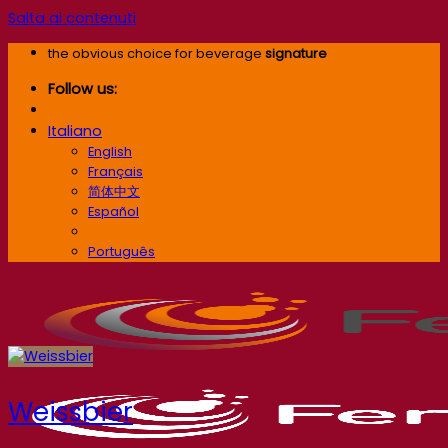
Salta ai contenuti
the obvious choice for beverage
signature
Follow us:
Italiano
English
Français
简体中文
Español
Italiano
Português
Weissbier