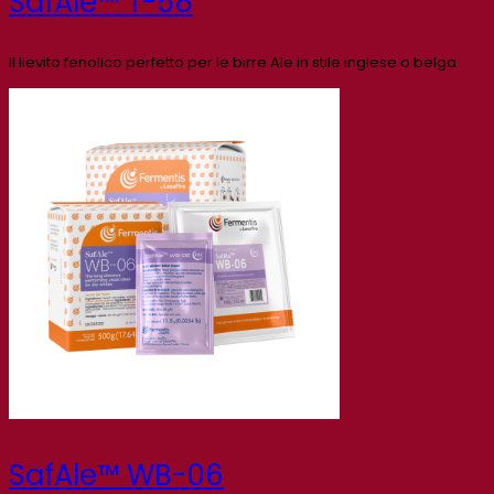
SafAle™ T-58
Il lievito fenolico perfetto per le birre Ale in stile inglese o belga
SafAle™ WB-06