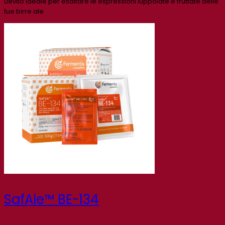
Lievito ideale per esaltare le espressioni luppolate e fruttate delle
tue birre ale
SafAle™ BE-134