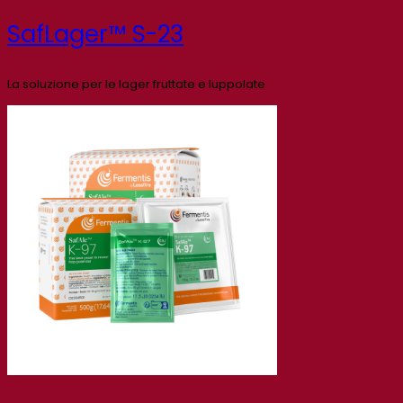
SafLager™ S-23
La soluzione per le lager fruttate e luppolate