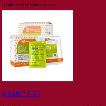
Il lievito neutro e polivalente per Ale
SafAle™ S‑33