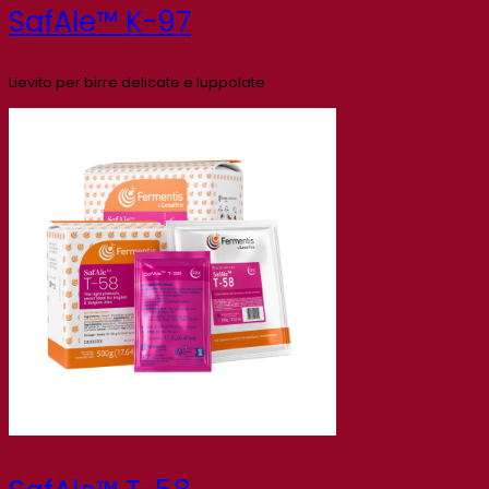
SafAle™ K-97
Lievito per birre delicate e luppolate