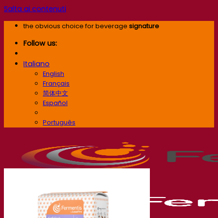
Salta ai contenuti
the obvious choice for beverage
signature
Follow us:
Italiano
English
Français
简体中文
Español
Italiano
Português