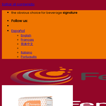
Saltar al contenido
the obvious choice for beverage
signature
Follow us:
Español
English
Français
简体中文
Español
Italiano
Português