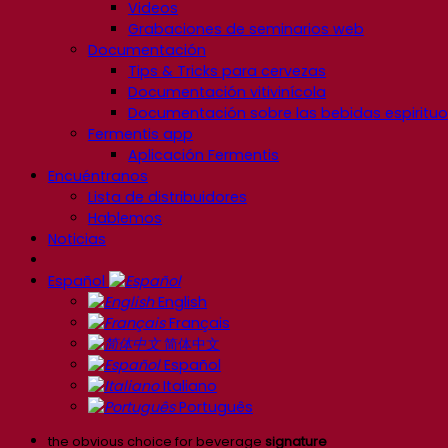
Videos
Grabaciones de seminarios web
Documentación
Tips & Tricks para cervezas
Documentación vitivinícola
Documentación sobre las bebidas espiritu
Fermentis app
Aplicación Fermentis
Encuéntranos
Lista de distribuidores
Hablemos
Noticias
Español
English
Français
简体中文
Español
Italiano
Português
the obvious choice for beverage
signature