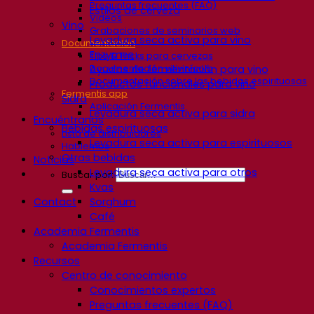
Preguntas frecuentes (FAQ)
Estilos de cerveza
Videos
Vino
Grabaciones de seminarios web
Levadura seca activa para vino
Documentación
Enzymes
Tips & Tricks para cervezas
Documentación vitivinícola
Ayudas de fermentación para vino
Documentación sobre las bebidas espirituosas
Productos funcionales para vino
Fermentis app
Sidra
Aplicación Fermentis
Levadura seca activa para sidra
Encuéntranos
Bebidas espirituosas
Lista de distribuidores
Levadura seca activa para espirituosos
Hablemos
Otras bebidas
Noticias
Levadura seca activa para otros
Buscar por:
Kvas
Contact
Sorghum
Café
Academia Fermentis
Academia Fermentis
Recursos
Centro de conocimiento
Conocimientos expertos
Preguntas frecuentes (FAQ)