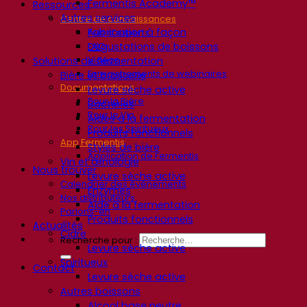
Fermentis Academy™
Ressources
Autres services
Centre de connaissances
Fabrication à façon
Avis d’experts
Dégustations de boissons
FAQ
Vidéos
Solutions de fermentation
Enregistrements de webinaires
Bière et brasserie
Documentations
Levure sèche active
Pour la Bière
Bactéries
Pour le Vin
Aides à la fermentation
Pour les Spiritueux
Produits fonctionnels
App Fermentis
Styles de bière
Application de Fermentis
Vin et œnologie
Nous trouver
Levure sèche active
Calendrier des événements
Enzymes
Nos distributeurs
Aide à la fermentation
Parlons-en
Produits fonctionnels
Actualités
Cidre
Recherche pour :
Levure sèche active
Spiritueux
Contact
Levure sèche active
Autres boissons
Alcool base neutre