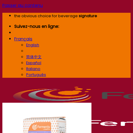
Passer au contenu
the obvious choice for beverage
signature
Suivez-nous en ligne:
Français
English
Français
简体中文
Español
Italiano
Português