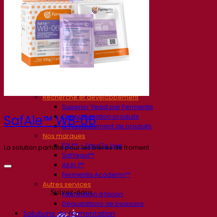
Société
À propos
Expert en fermentation
Une équipe passionnée
Soutenir la créativité
À propos de Lesaffre
Recherche et développement
Superior Yeast par Fermentis
Caractérisation produits
SafAle™ WB‑06
Développement de produits
Nos marques
E2U™ – Easy To Use
La solution parfaite pour les bières de froment
SafYeast™
All In 1™
Fermentis Academy™
Autres services
Suivez-nous
Fabrication à façon
Dégustations de boissons
Solutions de fermentation