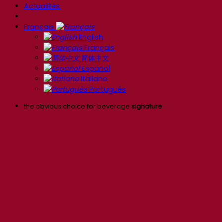
Actualités
Français
English
Français
简体中文
Español
Italiano
Português
the obvious choice for beverage
signature