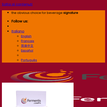
Salta ai contenuti
the obvious choice for beverage
signature
Follow us:
Italiano
English
Français
简体中文
Español
Italiano
Português