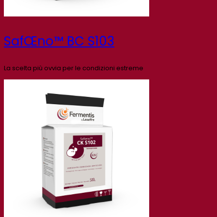
SafŒno™ BC S103
La scelta più ovvia per le condizioni estreme