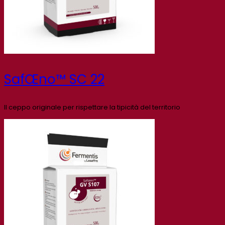
SafŒno™ SC 22
Il ceppo originale per rispettare la tipicità del territorio