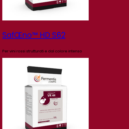
SafŒno™ HD S62
Per vini rossi strutturati e dal colore intenso