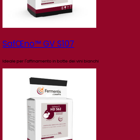
SafŒno™ GV S107
Ideale per l'affinamento in botte dei vini bianchi