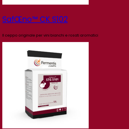
SafŒno™ CK S102
Il ceppo originale per vini bianchi e rosati aromatici