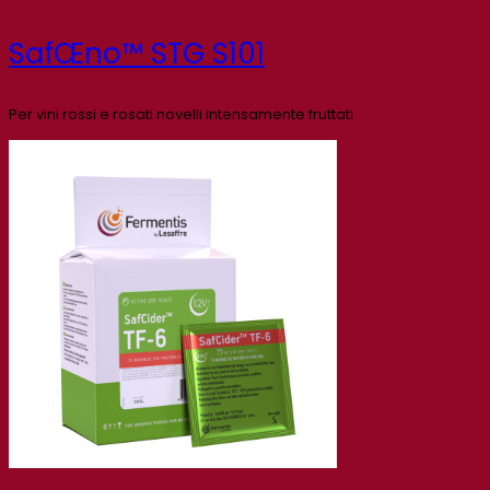
SafŒno™ STG S101
Per vini rossi e rosati novelli intensamente fruttati