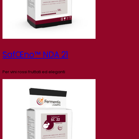
SafŒno™ NDA 21
Per vini rossi fruttati ed eleganti