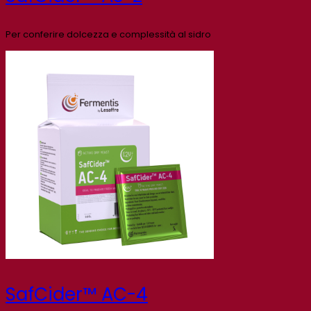
Per conferire dolcezza e complessità al sidro
SafCider™ AC-4