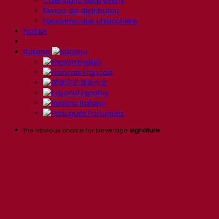
Calendario degli eventi
Elenco dei distributori
Facciamo due chiacchiere
Notizie
Italiano
English
Français
简体中文
Español
Italiano
Português
the obvious choice for beverage
signature