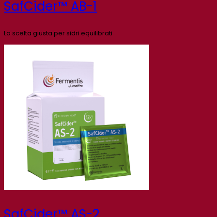
SafCider™ AB-1
La scelta giusta per sidri equilibrati
SafCider™ AS-2