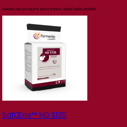
Ideale per produrre sidro fresco dalla bella acidità
SafŒno™ HD S135