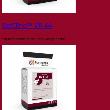
SafŒno™ VR 44
Per fermentazioni sicure e vini spumanti