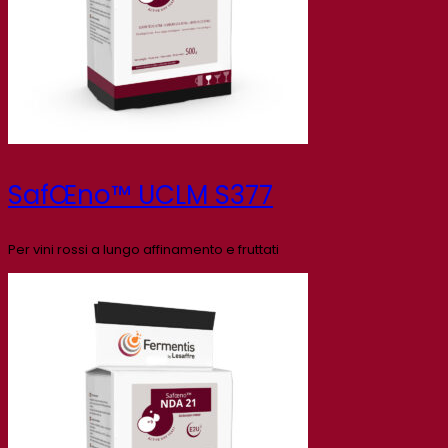
SafŒno™ UCLM S377
Per vini rossi a lungo affinamento e fruttati