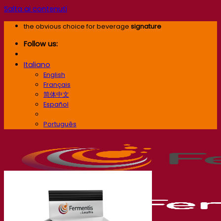
Salta ai contenuti
the obvious choice for beverage
signature
Follow us:
Italiano
English
Français
简体中文
Español
Italiano
Português