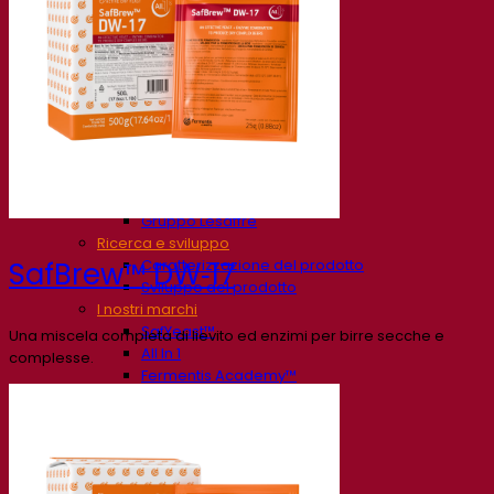
La nostra azienda
Chi siamo
Esperto di fermentazione
Il Campus Fermentis
Un team appassionato
Sostenere la creatività
Gruppo Lesaffre
Ricerca e sviluppo
Caratterizzazione del prodotto
SafBrew™ DW‑17
Sviluppo del prodotto
I nostri marchi
SafYeast™
Una miscela completa di lievito ed enzimi per birre secche e
All In 1
complesse.
Fermentis Academy™
Altri servizi
Produzione in conto terzi
Degustazioni di bevande
Soluzioni per la fermentazione
Birra