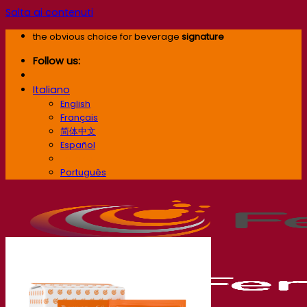
Salta ai contenuti
the obvious choice for beverage
signature
Follow us:
Italiano
English
Français
简体中文
Español
Italiano
Português