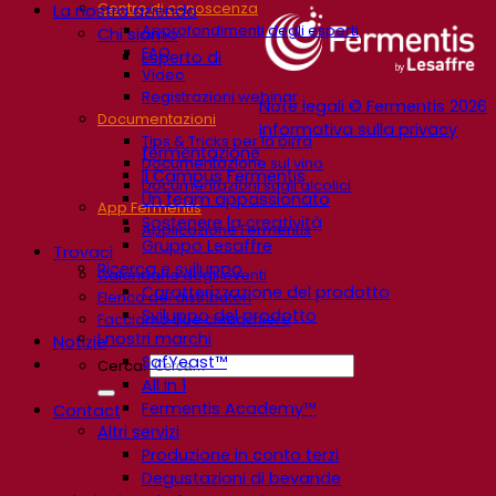
Centro di conoscenza
La nostra azienda
Approfondimenti degli esperti
Chi siamo
FAQ
Esperto di
Video
Registrazioni webinar
Note legali © Fermentis 2026
Documentazioni
Informativa sulla privacy
Tips & Tricks per la birra
fermentazione
Documentazione sul vino
Il Campus Fermentis
Documentazioni sugli alcolici
Un team appassionato
App Fermentis
Sostenere la creatività
Applicazione Fermentis
Gruppo Lesaffre
Trovaci
Ricerca e sviluppo
Calendario degli eventi
Caratterizzazione del prodotto
Elenco dei distributori
Sviluppo del prodotto
Facciamo due chiacchiere
I nostri marchi
Notizie
SafYeast™
Cerca:
All In 1
Fermentis Academy™
Contact
Altri servizi
Produzione in conto terzi
Degustazioni di bevande