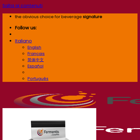
Salta ai contenuti
the obvious choice for beverage
signature
Follow us:
Italiano
English
Français
简体中文
Español
Italiano
Português