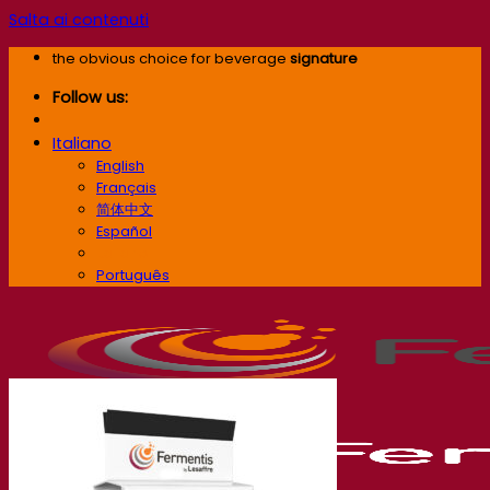
Salta ai contenuti
the obvious choice for beverage
signature
Follow us:
Italiano
English
Français
简体中文
Español
Italiano
Português