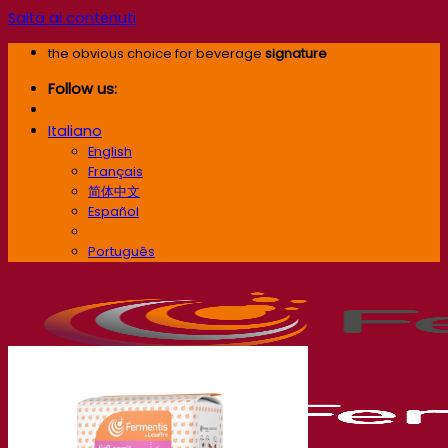
Salta ai contenuti
the obvious choice for beverage
signature
Follow us:
Italiano
English
Français
简体中文
Español
Italiano
Português