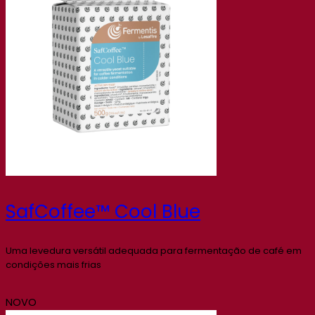
SafCoffee™ Cool Blue
Uma levedura versátil adequada para fermentação de café em
condições mais frias
NOVO