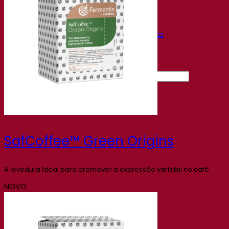
Gravações de webinars
Recursos
Centro de conhecimento
Percepções de especialistas
Documentations
Fermentis app
Find us
Pesquisar por:
Contact
SafCoffee™ Green Origins
A levedura ideal para promover a expressão varietal no café
NOVO