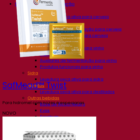
Soluções de fermentação
Cerveja
Levedura seca ativa para cerveja
Bactérias
Auxiliares de fermentação para cerveja
Produtos funcionais para cerveja
Soluções para Vinificação
Levedura seca ativa para vinho
Enzymes
Auxiliares de fermentação para vinho
Produtos funcionais para vinho
Sidra
Levedura seca ativa para sidra
SafMead™ Twist
Espíritos
Levedura seca ativa para destilados
Outras bebidas
Para hidromel com nozes e especiarias
Base de Álcool Neutro
Kvas
NOVO
Sorghum
Café
Fermentis Academy
Sobre a Academia Fermentis