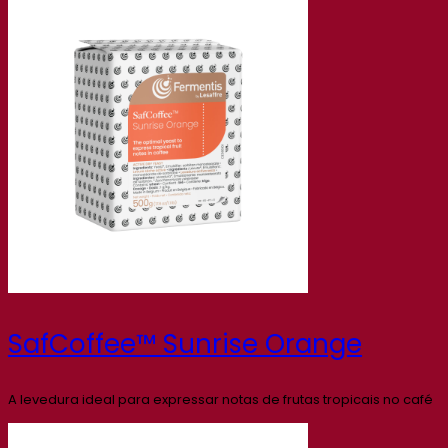
SafCoffee™ Sunrise Orange
A levedura ideal para expressar notas de frutas tropicais no café