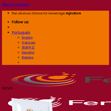
Skip to content
the obvious choice for beverage
signature
Follow us:
Português
English
Français
简体中文
Español
Italiano
Português
NOVO