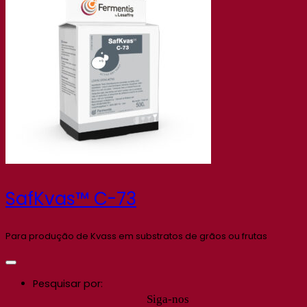
SafKvas™ C-73
Para produção de Kvass em substratos de grãos ou frutas
Pesquisar por:
Siga-nos