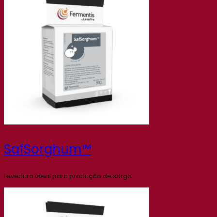
SafSorghum™
Levedura ideal para produção de sorgo