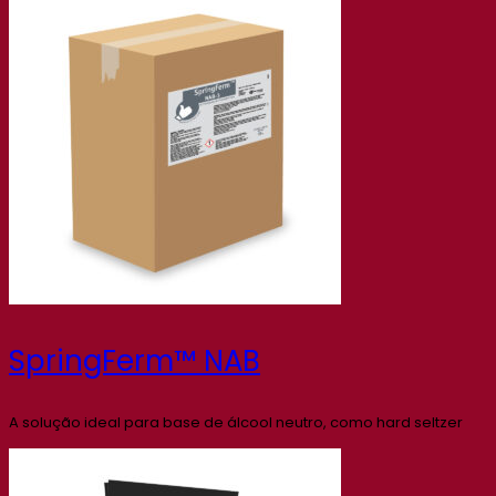
SpringFerm™ NAB
A solução ideal para base de álcool neutro, como hard seltzer