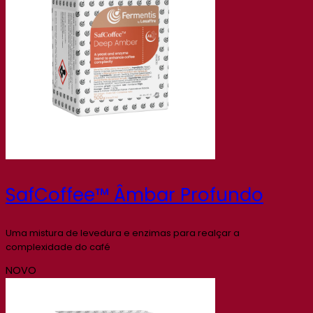
SafCoffee™ Âmbar Profundo
Uma mistura de levedura e enzimas para realçar a
complexidade do café
NOVO