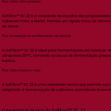
Para vinhos tintos premium
SafŒno™ SC 22 é a variedade de escolha das propriedades d
Cabernet Franc e Merlot. Permite um rápido início de ferme
de terroir.
Para fermentação ou envelhecimento em barricas
O SafŒno™ SC 22 é ideal para fermentações em barricas. 
ultrapassa 30°C, tornando os riscos de fermentação preso
barrica.
Para vinhos brancos e rosés
A SafŒno™ SC 22 é uma variedade neutra que permite a pr
adaptado à fermentação de cultivares aromáticas brancas 
Características técnicas do SafŒno™ SC 22