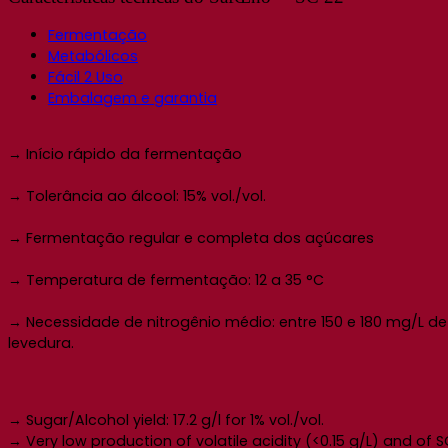
Fermentação
Metabólicos
Fácil 2 Uso
Embalagem e garantia
→ Início rápido da fermentação
→ Tolerância ao álcool: 15% vol./vol.
→ Fermentação regular e completa dos açúcares
→ Temperatura de fermentação: 12 a 35 °C
→ Necessidade de nitrogênio médio: entre 150 e 180 mg/L de 
levedura.
→ Sugar/Alcohol yield: 17.2 g/l for 1% vol./vol.
→ Very low production of volatile acidity (<0.15 g/L) and of 