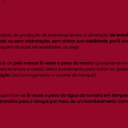
ocesso de produção de leveduras levam à obtenção
de leved
o ou sem reidratação, sem afetar sua viabilidade, perfil ciné
dequam às suas necessidades, ou seja:
cie de
pelo menos 10 vezes o peso do mosto
(possivelmente
a brancos e rosés). Mexa suavemente para evitar ou queb
ração
(ou homogeneizar o volume do tanque).
uperfície de
10 vezes o peso da água da torneira em temper
 transfira para o tanque por meio de um bombeamento com