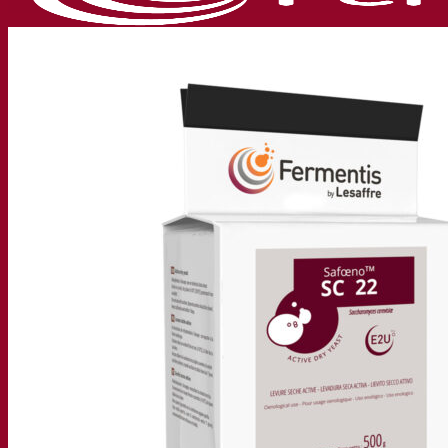
Nossa empresa
Sobre nós
Especialista em fermentação
O Campus Fermentis
Uma equipe apaixonada
Apoiando a criatividade
Grupo Lesaffre
Pesquisa e desenvolvimento
Levedura Superior da Fermentis
Caracterização do produto
Desenvolvimento de produto
Nossas marcas
E2U™ – Easy To Use
SafYeast™
All In 1™
Fermentis Academy™
Outros serviços
Fabricação sob encomenda
Degustações de bebidas