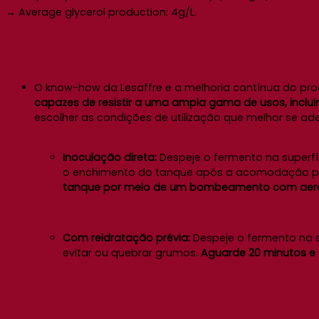
→ Average glycerol production: 4g/L.
O know-how da Lesaffre e a melhoria contínua do pr
capazes de resistir a uma ampla gama de usos, incluind
escolher as condições de utilização que melhor se a
Inoculação direta:
Despeje o fermento na superfí
o enchimento do tanque após a acomodação par
tanque por meio de um bombeamento com ae
Com reidratação prévia:
Despeje o fermento na s
evitar ou quebrar grumos.
Aguarde 20 minutos e