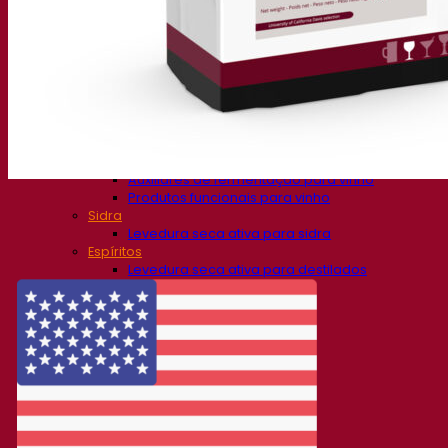
Soluções de fermentação
Cerveja
Levedura seca ativa para cerveja
Bactérias
Auxiliares de fermentação para cerveja
Produtos funcionais para cerveja
Soluções para Vinificação
Levedura seca ativa para vinho
Enzymes
Auxiliares de fermentação para vinho
Produtos funcionais para vinho
Sidra
Levedura seca ativa para sidra
Espíritos
Levedura seca ativa para destilados
Outras bebidas
Base de Álcool Neutro
Kvas
Sorghum
Café
Fermentis Academy
Sobre a Academia Fermentis
Gravações de webinars
Recursos