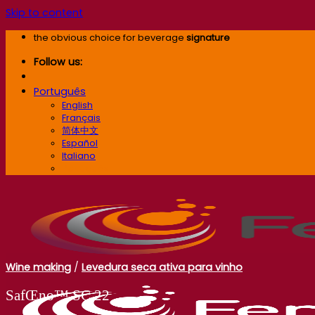
Skip to content
the obvious choice for beverage
signature
Follow us:
Português
English
Français
简体中文
Español
Italiano
Português
Wine making
/
Levedura seca ativa para vinho
SafŒno™ SC 22