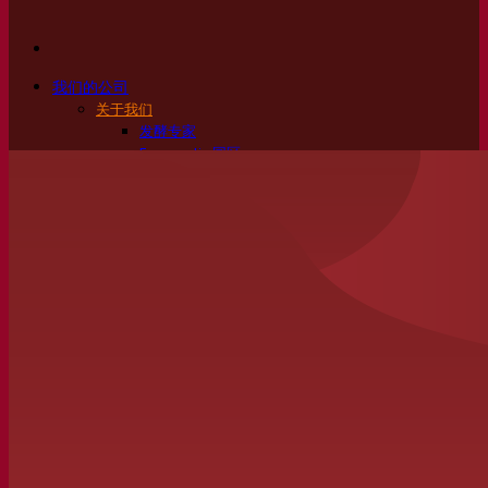
我们的公司
关于我们
发酵专家
Fermentis 园区
充满热情的团队
支持创造力
Lesaffre集团
研究与开发
产品特性
产品开发
我们的品牌
SafYeast™
All In 1
Fermentis 学院
其他服务
委托制造
酒水饮料品鉴
发酵解决方案
啤酒