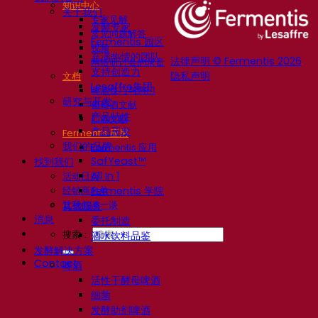
知识中心
关于我们
专家见解
发酵专家
常见问题解答
Fermentis 园区
视频
充满热情的团队
法律声明 © Fermentis 2026
网络研讨会的录音
支持创造力
隐私声明
文档
Lesaffre集团
啤酒技巧与窍门
研究与开发
葡萄酒文献
产品特性
烈酒文献
产品开发
Fermentis 应用
我们的品牌
Fermentis 应用
SafYeast™
找到我们
All In 1
活动日历
经销商名单
Fermentis 学院
让我们谈一谈
其他服务
消息
委托制造
搜索：
酒水饮料品鉴
发酵解决方案
Contact
啤酒
活性干酵母啤酒
细菌
发酵助剂啤酒