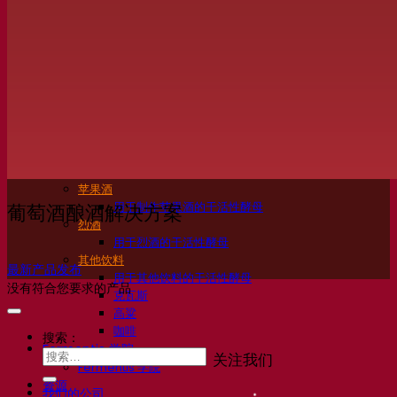
活性干酵母啤酒
细菌
发酵助剂啤酒
啤酒功能性产品
啤酒风格
葡萄酒
用于葡萄酒的干活性酵母
酶
葡萄酒发酵助剂
葡萄酒功能性产品
苹果酒
用于制作苹果酒的干活性酵母
葡萄酒酿酒解决方案
烈酒
用于烈酒的干活性酵母
其他饮料
最新产品发布
用于其他饮料的干活性酵母
没有符合您要求的产品
克瓦斯
高粱
咖啡
搜索：
Fermentis 学院
关注我们
Fermentis 学院
资源
我们的公司