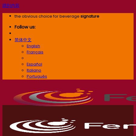
跳到内容
the obvious choice for beverage
signature
Follow us:
简体中文
English
Français
简体中文
Español
Italiano
Português