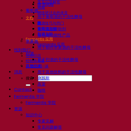
常见问题解答
啤酒风格
视频
葡萄酒
网络研讨会的录音
用于葡萄酒的干活性酵母
文档
酶
啤酒技巧与窍门
葡萄酒文献
葡萄酒发酵助剂
烈酒文献
葡萄酒功能性产品
Fermentis 应用
苹果酒
Fermentis 应用
用于制作苹果酒的干活性酵母
找到我们
烈酒
活动日历
用于烈酒的干活性酵母
经销商名单
其他饮料
让我们谈一谈
消息
用于其他饮料的干活性酵母
克瓦斯
搜索：
高粱
Contact
咖啡
Fermentis 学院
Fermentis 学院
资源
知识中心
专家见解
常见问题解答