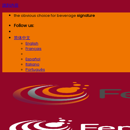
跳到内容
the obvious choice for beverage
signature
Follow us:
简体中文
English
Français
简体中文
Español
Italiano
Português