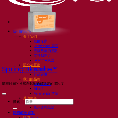
我们的公司
关于我们
发酵专家
Fermentis 园区
充满热情的团队
支持创造力
Lesaffre集团
研究与开发
Spring’Blanche™
产品特性
产品开发
我们的品牌
随着时间的推移自然地确保稳定的浑浊度
SafYeast™
All In 1
Fermentis 学院
其他服务
搜索：
委托制造
酒水饮料品鉴
发酵解决方案
我们的公司
啤酒