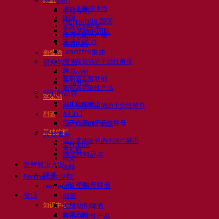
关于我们
活性干酵母啤酒
发酵专家
细菌
Fermentis 园区
发酵助剂啤酒
充满热情的团队
啤酒功能性产品
支持创造力
啤酒风格
Lesaffre集团
葡萄酒
用于葡萄酒的干活性酵母
研究与开发
酶
产品特性
葡萄酒发酵助剂
产品开发
葡萄酒功能性产品
我们的品牌
苹果酒
SafYeast™
用于制作苹果酒的干活性酵母
All In 1
烈酒
用于烈酒的干活性酵母
Fermentis 学院
其他饮料
其他服务
用于其他饮料的干活性酵母
委托制造
克瓦斯
酒水饮料品鉴
高粱
发酵解决方案
咖啡
啤酒
Fermentis 学院
活性干酵母啤酒
Fermentis 学院
资源
细菌
知识中心
发酵助剂啤酒
专家见解
啤酒功能性产品