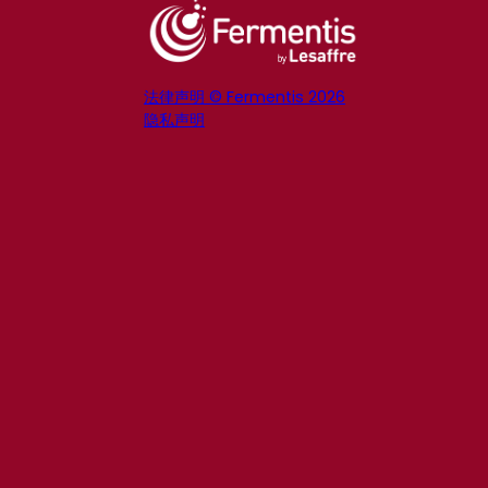
法律声明 © Fermentis 2026
隐私声明