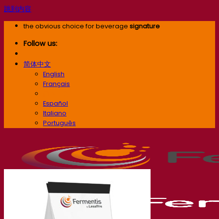
跳到内容
the obvious choice for beverage
signature
Follow us:
简体中文
English
Français
简体中文
Español
Italiano
Português