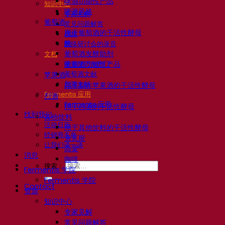
啤酒功能性产品
知识中心
啤酒风格
专家见解
葡萄酒
常见问题解答
用于葡萄酒的干活性酵母
视频
酶
网络研讨会的录音
葡萄酒发酵助剂
文档
啤酒技巧与窍门
葡萄酒功能性产品
葡萄酒文献
苹果酒
烈酒文献
用于制作苹果酒的干活性酵母
Fermentis 应用
烈酒
Fermentis 应用
用于烈酒的干活性酵母
找到我们
其他饮料
活动日历
用于其他饮料的干活性酵母
经销商名单
克瓦斯
让我们谈一谈
高粱
消息
咖啡
搜索：
Fermentis 学院
Fermentis 学院
Contact
资源
知识中心
专家见解
常见问题解答