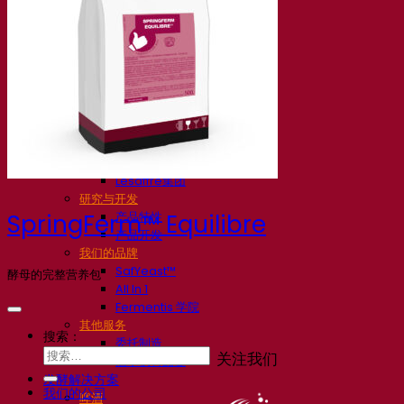
我们的公司
关于我们
发酵专家
Fermentis 园区
充满热情的团队
支持创造力
Lesaffre集团
研究与开发
产品特性
SpringFerm™ Equilibre
产品开发
我们的品牌
SafYeast™
酵母的完整营养包
All In 1
Fermentis 学院
其他服务
搜索：
委托制造
关注我们
酒水饮料品鉴
发酵解决方案
我们的公司
啤酒