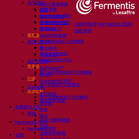
关于我们
活性干酵母啤酒
发酵专家
细菌
Fermentis 园区
发酵助剂啤酒
充满热情的团队
啤酒功能性产品
法律声明 © Fermentis 2026
支持创造力
啤酒风格
隐私声明
葡萄酒
Lesaffre集团
用于葡萄酒的干活性酵母
研究与开发
酶
产品特性
葡萄酒发酵助剂
产品开发
葡萄酒功能性产品
我们的品牌
苹果酒
SafYeast™
用于制作苹果酒的干活性酵母
All In 1
烈酒
Fermentis 学院
用于烈酒的干活性酵母
其他服务
其他饮料
委托制造
用于其他饮料的干活性酵母
酒水饮料品鉴
克瓦斯
发酵解决方案
高粱
啤酒
咖啡
活性干酵母啤酒
Fermentis 学院
细菌
Fermentis 学院
发酵助剂啤酒
资源