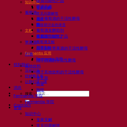
啤酒功能性产品
知识中心
啤酒风格
专家见解
葡萄酒
常见问题解答
用于葡萄酒的干活性酵母
视频
酶
网络研讨会的录音
葡萄酒发酵助剂
文档
啤酒技巧与窍门
葡萄酒功能性产品
葡萄酒文献
苹果酒
烈酒文献
用于制作苹果酒的干活性酵母
Fermentis 应用
烈酒
Fermentis 应用
用于烈酒的干活性酵母
找到我们
其他饮料
活动日历
用于其他饮料的干活性酵母
经销商名单
克瓦斯
让我们谈一谈
高粱
消息
咖啡
搜索：
Fermentis 学院
Fermentis 学院
Contact
资源
知识中心
专家见解
常见问题解答