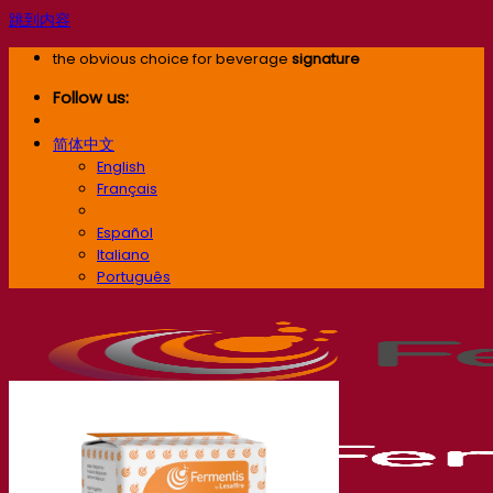
跳到内容
the obvious choice for beverage
signature
Follow us:
简体中文
English
Français
简体中文
Español
Italiano
Português