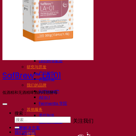
我们的公司
关于我们
发酵专家
Fermentis 园区
充满热情的团队
支持创造力
Lesaffre集团
研究与开发
产品特性
SafBrew™ LA‑01
产品开发
我们的品牌
SafYeast™
低酒精和无酒精啤酒的理想酵母
All In 1
Fermentis 学院
其他服务
搜索：
委托制造
关注我们
酒水饮料品鉴
发酵解决方案
我们的公司
啤酒