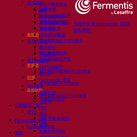
关于我们
活性干酵母啤酒
发酵专家
细菌
Fermentis 园区
发酵助剂啤酒
充满热情的团队
啤酒功能性产品
法律声明 © Fermentis 2026
支持创造力
啤酒风格
隐私声明
葡萄酒
Lesaffre集团
用于葡萄酒的干活性酵母
研究与开发
酶
产品特性
葡萄酒发酵助剂
产品开发
葡萄酒功能性产品
我们的品牌
苹果酒
SafYeast™
用于制作苹果酒的干活性酵母
All In 1
烈酒
Fermentis 学院
用于烈酒的干活性酵母
其他服务
其他饮料
委托制造
用于其他饮料的干活性酵母
酒水饮料品鉴
克瓦斯
发酵解决方案
高粱
啤酒
咖啡
活性干酵母啤酒
Fermentis 学院
细菌
Fermentis 学院
发酵助剂啤酒
资源