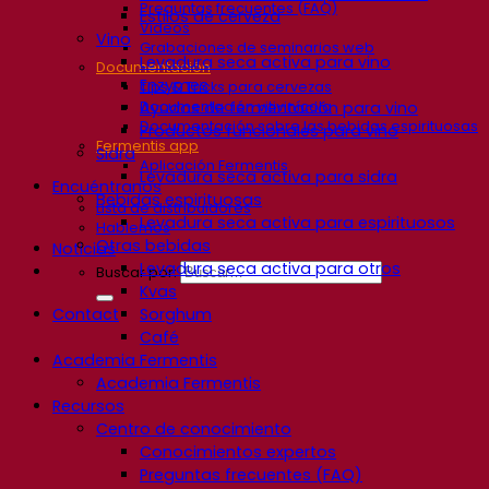
Preguntas frecuentes (FAQ)
Estilos de cerveza
Videos
Vino
Grabaciones de seminarios web
Levadura seca activa para vino
Documentación
Enzymes
Tips & Tricks para cervezas
Documentación vitivinícola
Ayudas de fermentación para vino
Documentación sobre las bebidas espirituosas
Productos funcionales para vino
Fermentis app
Sidra
Aplicación Fermentis
Levadura seca activa para sidra
Encuéntranos
Bebidas espirituosas
Lista de distribuidores
Levadura seca activa para espirituosos
Hablemos
Otras bebidas
Noticias
Levadura seca activa para otros
Buscar por:
Kvas
Contact
Sorghum
Café
Academia Fermentis
Academia Fermentis
Recursos
Centro de conocimiento
Conocimientos expertos
Preguntas frecuentes (FAQ)