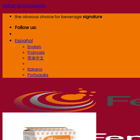
Saltar al contenido
the obvious choice for beverage
signature
Follow us:
Español
English
Français
简体中文
Español
Italiano
Português