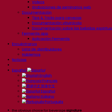
Videos
Grabaciones de seminarios web
Documentación
Tips & Tricks para cervezas
Documentación vitivinícola
Documentación sobre las bebidas espiritu
Fermentis app
Aplicación Fermentis
Encuéntranos
Lista de distribuidores
Hablemos
Noticias
Español
English
Français
简体中文
Español
Italiano
Português
the obvious choice for beverage
signature