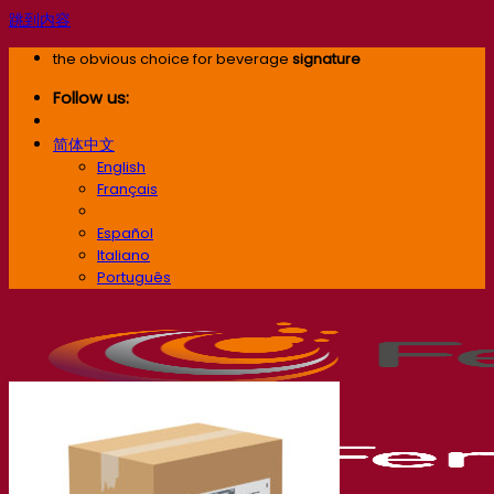
跳到内容
the obvious choice for beverage
signature
Follow us:
简体中文
English
Français
简体中文
Español
Italiano
Português