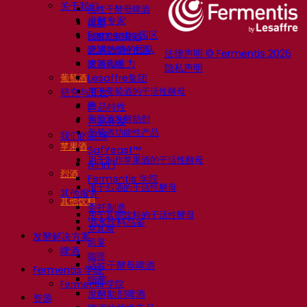
关于我们
活性干酵母啤酒
发酵专家
细菌
Fermentis 园区
发酵助剂啤酒
充满热情的团队
啤酒功能性产品
法律声明 © Fermentis 2026
支持创造力
啤酒风格
隐私声明
葡萄酒
Lesaffre集团
用于葡萄酒的干活性酵母
研究与开发
酶
产品特性
葡萄酒发酵助剂
产品开发
葡萄酒功能性产品
我们的品牌
苹果酒
SafYeast™
用于制作苹果酒的干活性酵母
All In 1
烈酒
Fermentis 学院
用于烈酒的干活性酵母
其他服务
其他饮料
委托制造
用于其他饮料的干活性酵母
酒水饮料品鉴
克瓦斯
发酵解决方案
高粱
啤酒
咖啡
活性干酵母啤酒
Fermentis 学院
细菌
Fermentis 学院
发酵助剂啤酒
资源