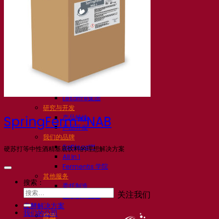
我们的公司
关于我们
发酵专家
Fermentis 园区
充满热情的团队
支持创造力
Lesaffre集团
研究与开发
产品特性
SpringFerm™NAB
产品开发
我们的品牌
SafYeast™
硬苏打等中性酒精基底饮料的理想解决方案
All In 1
Fermentis 学院
其他服务
搜索：
委托制造
关注我们
酒水饮料品鉴
发酵解决方案
我们的公司
啤酒