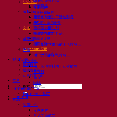
啤酒功能性产品
知识中心
啤酒风格
专家见解
葡萄酒
常见问题解答
用于葡萄酒的干活性酵母
视频
酶
网络研讨会的录音
葡萄酒发酵助剂
文档
啤酒技巧与窍门
葡萄酒功能性产品
葡萄酒文献
苹果酒
烈酒文献
用于制作苹果酒的干活性酵母
Fermentis 应用
烈酒
Fermentis 应用
用于烈酒的干活性酵母
找到我们
其他饮料
活动日历
用于其他饮料的干活性酵母
经销商名单
克瓦斯
让我们谈一谈
高粱
消息
咖啡
搜索：
Fermentis 学院
Fermentis 学院
Contact
资源
知识中心
专家见解
常见问题解答