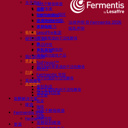
关于我们
活性干酵母啤酒
发酵专家
细菌
Fermentis 园区
发酵助剂啤酒
充满热情的团队
啤酒功能性产品
法律声明 © Fermentis 2026
支持创造力
啤酒风格
隐私声明
葡萄酒
Lesaffre集团
用于葡萄酒的干活性酵母
研究与开发
酶
产品特性
葡萄酒发酵助剂
产品开发
葡萄酒功能性产品
我们的品牌
苹果酒
SafYeast™
用于制作苹果酒的干活性酵母
All In 1
烈酒
Fermentis 学院
用于烈酒的干活性酵母
其他服务
其他饮料
委托制造
用于其他饮料的干活性酵母
酒水饮料品鉴
克瓦斯
发酵解决方案
高粱
啤酒
咖啡
活性干酵母啤酒
Fermentis 学院
细菌
Fermentis 学院
发酵助剂啤酒
资源