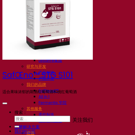
我们的公司
关于我们
发酵专家
Fermentis 园区
充满热情的团队
支持创造力
Lesaffre集团
研究与开发
产品特性
SafŒno™ STG S101
产品开发
我们的品牌
SafYeast™
适合果味浓郁的期酒红葡萄酒和桃红葡萄酒
All In 1
Fermentis 学院
其他服务
搜索：
委托制造
关注我们
酒水饮料品鉴
发酵解决方案
我们的公司
啤酒