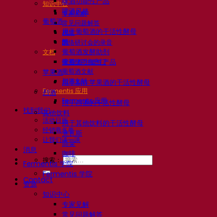
啤酒功能性产品
知识中心
啤酒风格
专家见解
葡萄酒
常见问题解答
用于葡萄酒的干活性酵母
视频
酶
网络研讨会的录音
葡萄酒发酵助剂
文档
啤酒技巧与窍门
葡萄酒功能性产品
葡萄酒文献
苹果酒
烈酒文献
用于制作苹果酒的干活性酵母
Fermentis 应用
烈酒
Fermentis 应用
用于烈酒的干活性酵母
找到我们
其他饮料
活动日历
用于其他饮料的干活性酵母
经销商名单
克瓦斯
让我们谈一谈
高粱
消息
咖啡
搜索：
Fermentis 学院
Fermentis 学院
Contact
资源
知识中心
专家见解
常见问题解答