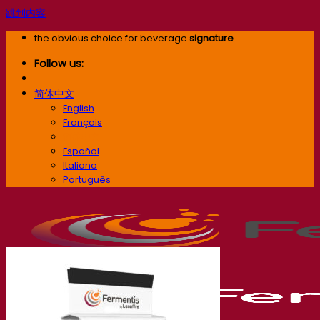
跳到内容
the obvious choice for beverage
signature
Follow us:
简体中文
English
Français
简体中文
Español
Italiano
Português