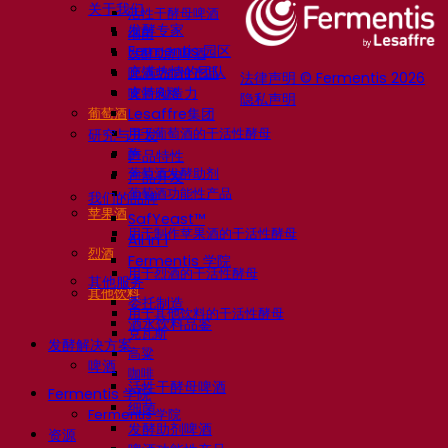
关于我们
活性干酵母啤酒
发酵专家
细菌
Fermentis 园区
发酵助剂啤酒
充满热情的团队
啤酒功能性产品
法律声明 © Fermentis 2026
支持创造力
啤酒风格
隐私声明
葡萄酒
Lesaffre集团
用于葡萄酒的干活性酵母
研究与开发
酶
产品特性
葡萄酒发酵助剂
产品开发
葡萄酒功能性产品
我们的品牌
苹果酒
SafYeast™
用于制作苹果酒的干活性酵母
All In 1
烈酒
Fermentis 学院
用于烈酒的干活性酵母
其他服务
其他饮料
委托制造
用于其他饮料的干活性酵母
酒水饮料品鉴
克瓦斯
发酵解决方案
高粱
啤酒
咖啡
活性干酵母啤酒
Fermentis 学院
细菌
Fermentis 学院
发酵助剂啤酒
资源