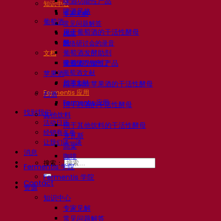
啤酒功能性产品
知识中心
啤酒风格
专家见解
葡萄酒
常见问题解答
用于葡萄酒的干活性酵母
视频
酶
网络研讨会的录音
葡萄酒发酵助剂
文档
啤酒技巧与窍门
葡萄酒功能性产品
葡萄酒文献
苹果酒
烈酒文献
用于制作苹果酒的干活性酵母
Fermentis 应用
烈酒
Fermentis 应用
用于烈酒的干活性酵母
找到我们
其他饮料
活动日历
用于其他饮料的干活性酵母
经销商名单
克瓦斯
让我们谈一谈
高粱
消息
咖啡
搜索：
Fermentis 学院
Fermentis 学院
Contact
资源
知识中心
专家见解
常见问题解答