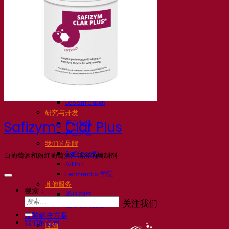
我们的公司
关于我们
发酵专家
Fermentis 园区
充满热情的团队
支持创造力
Lesaffre集团
研究与开发
产品特性
Safizym® Clar Plus
产品开发
我们的品牌
SafYeast™
白葡萄酒和粉红葡萄酒汁清澄的酶制剂
All In 1
Fermentis 学院
其他服务
搜索：
委托制造
关注我们
酒水饮料品鉴
发酵解决方案
我们的公司
啤酒