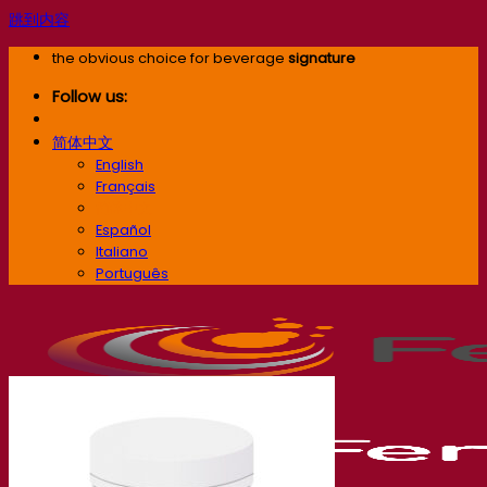
跳到内容
the obvious choice for beverage
signature
Follow us:
简体中文
English
Français
简体中文
Español
Italiano
Português