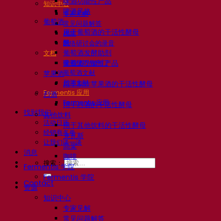
啤酒功能性产品
知识中心
啤酒风格
专家见解
葡萄酒
常见问题解答
用于葡萄酒的干活性酵母
视频
酶
网络研讨会的录音
葡萄酒发酵助剂
文档
啤酒技巧与窍门
葡萄酒功能性产品
葡萄酒文献
苹果酒
烈酒文献
用于制作苹果酒的干活性酵母
Fermentis 应用
烈酒
Fermentis 应用
用于烈酒的干活性酵母
找到我们
其他饮料
活动日历
用于其他饮料的干活性酵母
经销商名单
克瓦斯
让我们谈一谈
高粱
消息
咖啡
搜索：
Fermentis 学院
Fermentis 学院
Contact
资源
知识中心
专家见解
常见问题解答