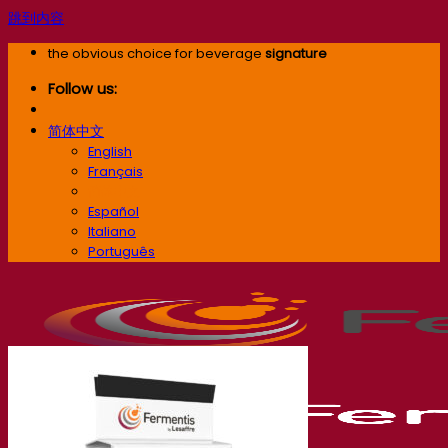
跳到内容
the obvious choice for beverage
signature
Follow us:
简体中文
English
Français
简体中文
Español
Italiano
Português