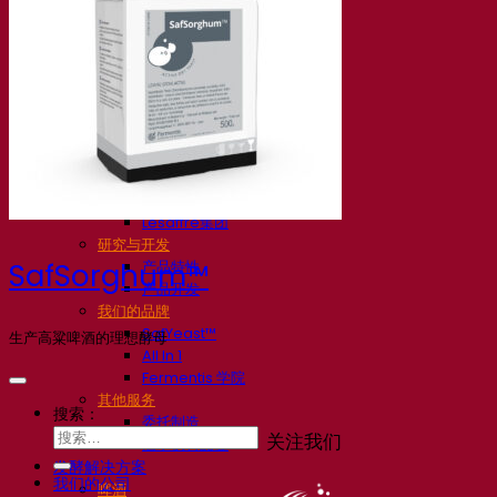
我们的公司
关于我们
发酵专家
Fermentis 园区
充满热情的团队
支持创造力
Lesaffre集团
研究与开发
产品特性
SafSorghum™
产品开发
我们的品牌
SafYeast™
生产高粱啤酒的理想酵母
All In 1
Fermentis 学院
其他服务
搜索：
委托制造
关注我们
酒水饮料品鉴
发酵解决方案
我们的公司
啤酒