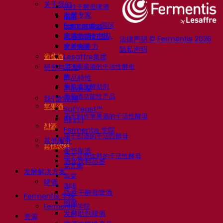
关于我们
活性干酵母啤酒
发酵专家
细菌
Fermentis 园区
发酵助剂啤酒
充满热情的团队
啤酒功能性产品
法律声明 © Fermentis 2026
支持创造力
啤酒风格
隐私声明
葡萄酒
Lesaffre集团
用于葡萄酒的干活性酵母
研究与开发
酶
产品特性
葡萄酒发酵助剂
产品开发
葡萄酒功能性产品
我们的品牌
苹果酒
SafYeast™
用于制作苹果酒的干活性酵母
All In 1
烈酒
Fermentis 学院
用于烈酒的干活性酵母
其他服务
其他饮料
委托制造
用于其他饮料的干活性酵母
酒水饮料品鉴
克瓦斯
发酵解决方案
高粱
啤酒
咖啡
活性干酵母啤酒
Fermentis 学院
细菌
Fermentis 学院
发酵助剂啤酒
资源