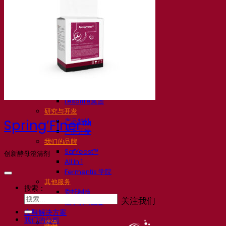
我们的公司
关于我们
发酵专家
Fermentis 园区
充满热情的团队
支持创造力
Lesaffre集团
研究与开发
产品特性
Spring’Finer™
产品开发
我们的品牌
SafYeast™
创新酵母澄清剂
All In 1
Fermentis 学院
其他服务
搜索：
委托制造
关注我们
酒水饮料品鉴
发酵解决方案
我们的公司
啤酒