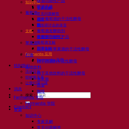
啤酒功能性产品
知识中心
啤酒风格
专家见解
葡萄酒
常见问题解答
用于葡萄酒的干活性酵母
视频
酶
网络研讨会的录音
葡萄酒发酵助剂
文档
啤酒技巧与窍门
葡萄酒功能性产品
葡萄酒文献
苹果酒
烈酒文献
用于制作苹果酒的干活性酵母
Fermentis 应用
烈酒
Fermentis 应用
用于烈酒的干活性酵母
找到我们
其他饮料
活动日历
用于其他饮料的干活性酵母
经销商名单
克瓦斯
让我们谈一谈
高粱
消息
咖啡
搜索：
Fermentis 学院
Fermentis 学院
Contact
资源
知识中心
专家见解
常见问题解答