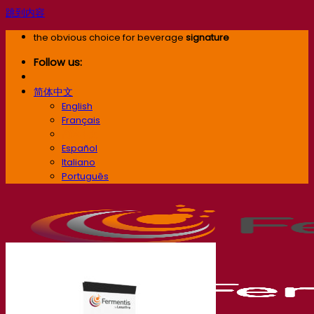
跳到内容
the obvious choice for beverage
signature
Follow us:
简体中文
English
Français
简体中文
Español
Italiano
Português