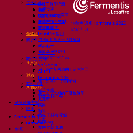
关于我们
活性干酵母啤酒
发酵专家
细菌
Fermentis 园区
发酵助剂啤酒
充满热情的团队
啤酒功能性产品
法律声明 © Fermentis 2026
支持创造力
啤酒风格
隐私声明
葡萄酒
Lesaffre集团
用于葡萄酒的干活性酵母
研究与开发
酶
产品特性
葡萄酒发酵助剂
产品开发
葡萄酒功能性产品
我们的品牌
苹果酒
SafYeast™
用于制作苹果酒的干活性酵母
All In 1
烈酒
Fermentis 学院
用于烈酒的干活性酵母
其他服务
其他饮料
委托制造
用于其他饮料的干活性酵母
酒水饮料品鉴
克瓦斯
发酵解决方案
高粱
啤酒
咖啡
活性干酵母啤酒
Fermentis 学院
细菌
Fermentis 学院
发酵助剂啤酒
资源