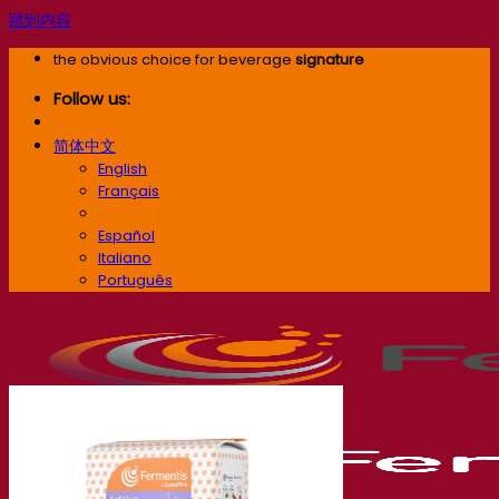
跳到内容
the obvious choice for beverage
signature
Follow us:
简体中文
English
Français
简体中文
Español
Italiano
Português