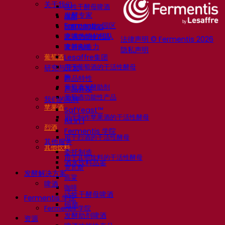
关于我们
活性干酵母啤酒
发酵专家
细菌
Fermentis 园区
发酵助剂啤酒
充满热情的团队
啤酒功能性产品
法律声明 © Fermentis 2026
支持创造力
啤酒风格
隐私声明
葡萄酒
Lesaffre集团
用于葡萄酒的干活性酵母
研究与开发
酶
产品特性
葡萄酒发酵助剂
产品开发
葡萄酒功能性产品
我们的品牌
苹果酒
SafYeast™
用于制作苹果酒的干活性酵母
All In 1
烈酒
Fermentis 学院
用于烈酒的干活性酵母
其他服务
其他饮料
委托制造
用于其他饮料的干活性酵母
酒水饮料品鉴
克瓦斯
发酵解决方案
高粱
啤酒
咖啡
活性干酵母啤酒
Fermentis 学院
细菌
Fermentis 学院
发酵助剂啤酒
资源