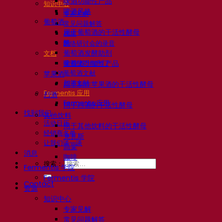
啤酒功能性产品
知识中心
啤酒风格
专家见解
葡萄酒
常见问题解答
用于葡萄酒的干活性酵母
视频
酶
网络研讨会的录音
葡萄酒发酵助剂
文档
啤酒技巧与窍门
葡萄酒功能性产品
葡萄酒文献
苹果酒
烈酒文献
用于制作苹果酒的干活性酵母
Fermentis 应用
烈酒
Fermentis 应用
用于烈酒的干活性酵母
找到我们
其他饮料
活动日历
用于其他饮料的干活性酵母
经销商名单
克瓦斯
让我们谈一谈
高粱
消息
咖啡
搜索：
Fermentis 学院
Fermentis 学院
Contact
资源
知识中心
专家见解
常见问题解答