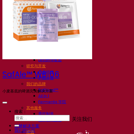
我们的公司
关于我们
发酵专家
Fermentis 园区
充满热情的团队
支持创造力
Lesaffre集团
研究与开发
产品特性
SafAle™ WB‑06
产品开发
我们的品牌
SafYeast™
小麦基底的啤酒完美解决方案
All In 1
Fermentis 学院
其他服务
搜索：
委托制造
关注我们
酒水饮料品鉴
发酵解决方案
我们的公司
啤酒