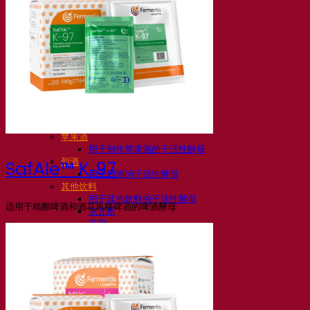
活性干酵母啤酒
细菌
发酵助剂啤酒
啤酒功能性产品
啤酒风格
葡萄酒
用于葡萄酒的干活性酵母
酶
葡萄酒发酵助剂
葡萄酒功能性产品
苹果酒
用于制作苹果酒的干活性酵母
烈酒
SafAle™ K‑97
用于烈酒的干活性酵母
其他饮料
用于其他饮料的干活性酵母
适用于精酿啤酒和酒花风格啤酒的啤酒酵母
克瓦斯
高粱
咖啡
Fermentis 学院
Fermentis 学院
资源
知识中心
专家见解