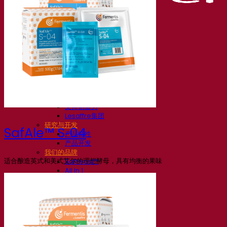
我们的公司
关于我们
发酵专家
Fermentis 园区
充满热情的团队
支持创造力
Lesaffre集团
研究与开发
SafAle™ S‑04
产品特性
产品开发
我们的品牌
适合酿造英式和美式艾尔的理想酵母，具有均衡的果味
SafYeast™
All In 1
Fermentis 学院
其他服务
委托制造
酒水饮料品鉴
发酵解决方案
啤酒