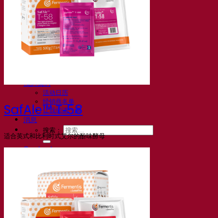
常见问题解答
视频
网络研讨会的录音
文档
啤酒技巧与窍门
葡萄酒文献
烈酒文献
Fermentis 应用
Fermentis 应用
找到我们
活动日历
经销商名单
SafAle™ T‑58
让我们谈一谈
消息
搜索：
适合英式和比利时式艾尔的酚味酵母
Contact