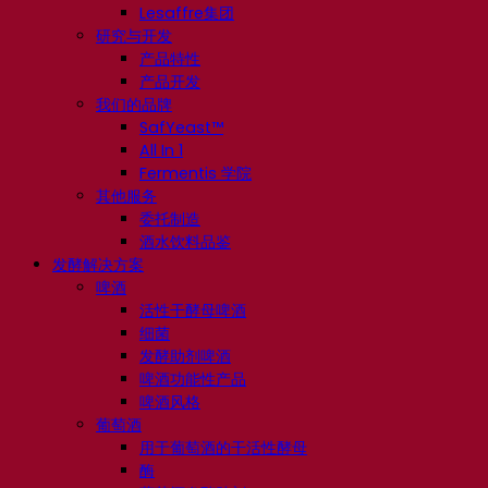
Lesaffre集团
研究与开发
产品特性
产品开发
我们的品牌
SafYeast™
All In 1
Fermentis 学院
其他服务
委托制造
酒水饮料品鉴
发酵解决方案
啤酒
活性干酵母啤酒
细菌
发酵助剂啤酒
啤酒功能性产品
啤酒风格
葡萄酒
用于葡萄酒的干活性酵母
酶