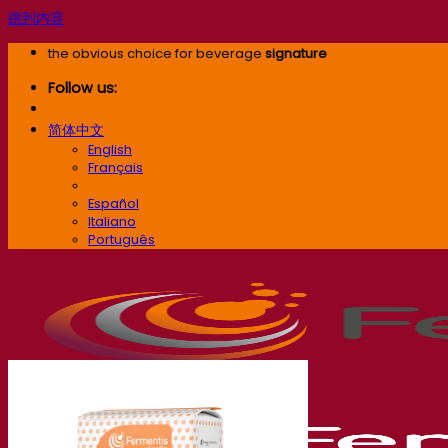
跳到内容
the obvious choice for beverage
signature
Follow us:
简体中文
English
Français
简体中文
Español
Italiano
Português