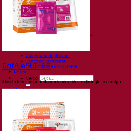
FAQ
Video
Registrazioni webinar
Documentazioni
Tips & Tricks per la birra
Documentazione sul vino
Documentazioni sugli alcolici
App Fermentis
Applicazione Fermentis
Trovaci
Calendario degli eventi
Elenco dei distributori
SafAle™ T-58
Facciamo due chiacchiere
Notizie
Cerca:
Il lievito fenolico perfetto per le birre Ale in stile inglese o belga
Contact