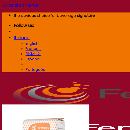
Salta ai contenuti
the obvious choice for beverage
signature
Follow us:
Italiano
English
Français
简体中文
Español
Italiano
Português