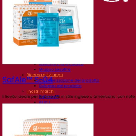
La nostra azienda
Chi siamo
Esperto di fermentazione
Il Campus Fermentis
Un team appassionato
Sostenere la creatività
Gruppo Lesaffre
Ricerca e sviluppo
SafAle™ S-04
Caratterizzazione del prodotto
Sviluppo del prodotto
I nostri marchi
Il lievito ideale per le birre Ale in stile inglese o americano, con note
SafYeast™
All In 1
Fermentis Academy™
Altri servizi
Produzione in conto terzi
Degustazioni di bevande
Soluzioni per la fermentazione
Birra