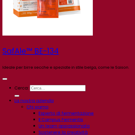
SafAle™ BE-134
Ideale per birre secche e speziate in stile belga, come le Saison.
Cerca:
La nostra azienda
Chi siamo
Esperto di fermentazione
Il Campus Fermentis
Un team appassionato
Sostenere la creatività