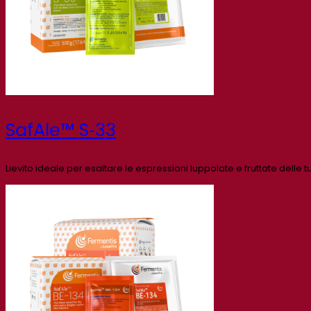
SafAle™ S‑33
Lievito ideale per esaltare le espressioni luppolate e fruttate delle t