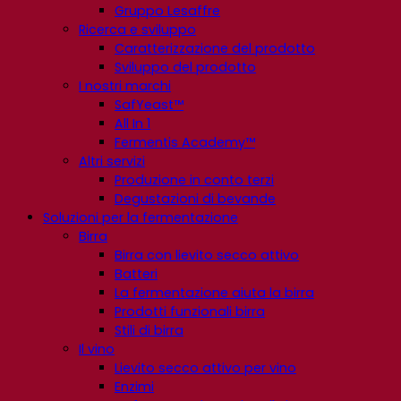
Gruppo Lesaffre
Ricerca e sviluppo
Caratterizzazione del prodotto
Sviluppo del prodotto
I nostri marchi
SafYeast™
All In 1
Fermentis Academy™
Altri servizi
Produzione in conto terzi
Degustazioni di bevande
Soluzioni per la fermentazione
Birra
Birra con lievito secco attivo
Batteri
La fermentazione aiuta la birra
Prodotti funzionali birra
Stili di birra
Il vino
Lievito secco attivo per vino
Enzimi