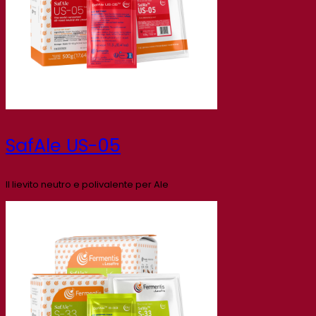
SafAle US-05
Il lievito neutro e polivalente per Ale