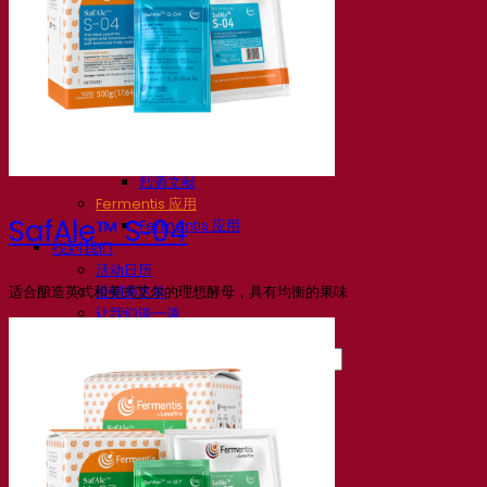
知识中心
专家见解
常见问题解答
视频
网络研讨会的录音
文档
啤酒技巧与窍门
葡萄酒文献
烈酒文献
Fermentis 应用
SafAle™ S‑04
Fermentis 应用
找到我们
活动日历
适合酿造英式和美式艾尔的理想酵母，具有均衡的果味
经销商名单
让我们谈一谈
消息
搜索：
Contact