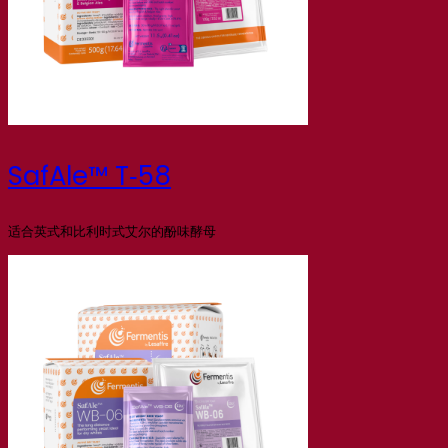
SafAle™ T‑58
适合英式和比利时式艾尔的酚味酵母