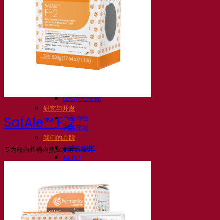
我们的公司
关于我们
发酵专家
Fermentis 园区
充满热情的团队
支持创造力
Lesaffre集团
研究与开发
产品特性
SafAle™ F‑2
产品开发
我们的品牌
SafYeast™
专为瓶内和桶内熟成发酵而设计
All In 1
Fermentis 学院
其他服务
委托制造
酒水饮料品鉴
发酵解决方案
啤酒