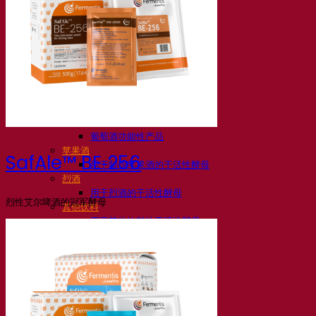
活性干酵母啤酒
细菌
发酵助剂啤酒
啤酒功能性产品
啤酒风格
葡萄酒
用于葡萄酒的干活性酵母
酶
葡萄酒发酵助剂
葡萄酒功能性产品
苹果酒
SafAle™ BE‑256
用于制作苹果酒的干活性酵母
烈酒
用于烈酒的干活性酵母
烈性艾尔啤酒的冠军酵母
其他饮料
用于其他饮料的干活性酵母
克瓦斯
高粱
咖啡
Fermentis 学院
Fermentis 学院
资源