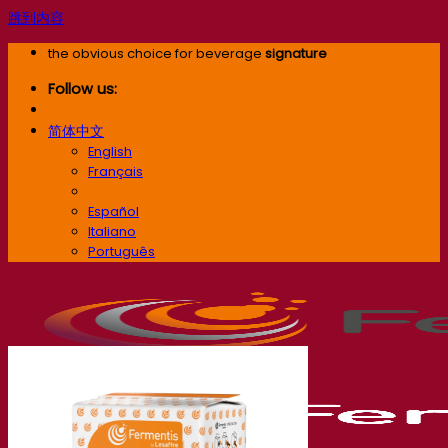
跳到内容
the obvious choice for beverage
signature
Follow us:
简体中文
English
Français
简体中文
Español
Italiano
Português