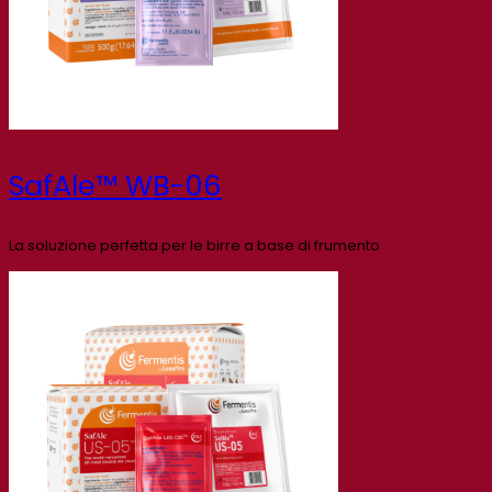
SafAle™ WB-06
La soluzione perfetta per le birre a base di frumento