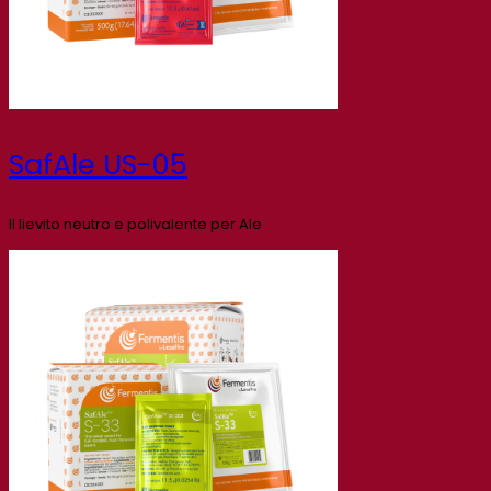
SafAle US-05
Il lievito neutro e polivalente per Ale