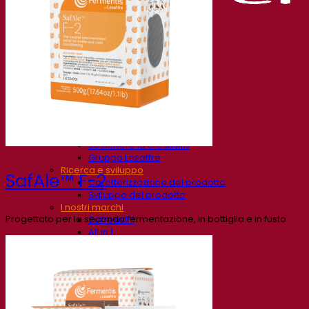
La nostra azienda
Chi siamo
Esperto di fermentazione
Il Campus Fermentis
Un team appassionato
Sostenere la creatività
Gruppo Lesaffre
Ricerca e sviluppo
SafAle™ F-2
Caratterizzazione del prodotto
Sviluppo del prodotto
I nostri marchi
Progettato per la seconda fermentazione, in bottiglia e in fusto
SafYeast™
All In 1
Fermentis Academy™
Altri servizi
Produzione in conto terzi
Degustazioni di bevande
Soluzioni per la fermentazione
Birra