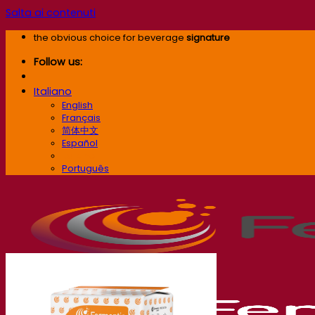
Salta ai contenuti
the obvious choice for beverage
signature
Follow us:
Italiano
English
Français
简体中文
Español
Italiano
Português