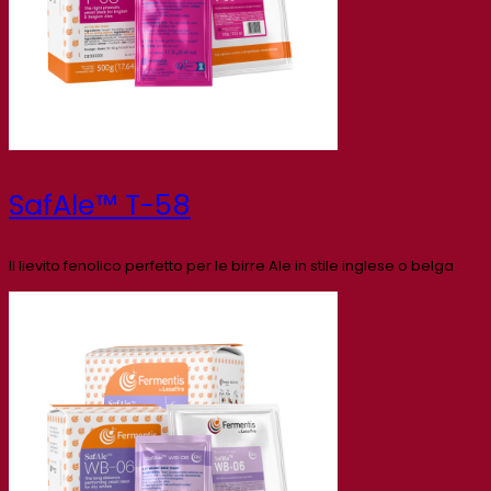
SafAle™ T-58
Il lievito fenolico perfetto per le birre Ale in stile inglese o belga