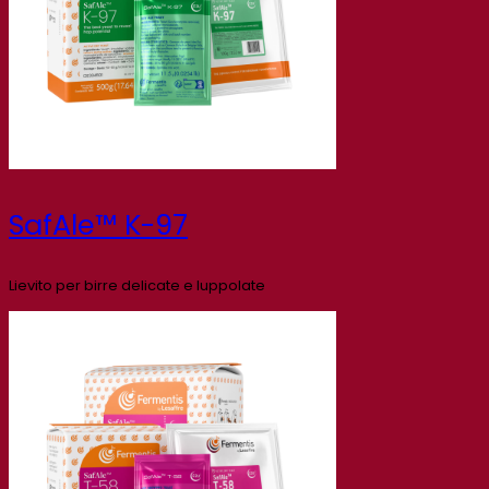
SafAle™ K-97
Lievito per birre delicate e luppolate