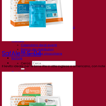
FAQ
Video
Registrazioni webinar
Documentazioni
Tips & Tricks per la birra
Documentazione sul vino
Documentazioni sugli alcolici
App Fermentis
Applicazione Fermentis
Trovaci
Calendario degli eventi
Elenco dei distributori
SafAle™ S-04
Facciamo due chiacchiere
Notizie
Cerca:
Il lievito ideale per le birre Ale in stile inglese o americano, con note
Contact