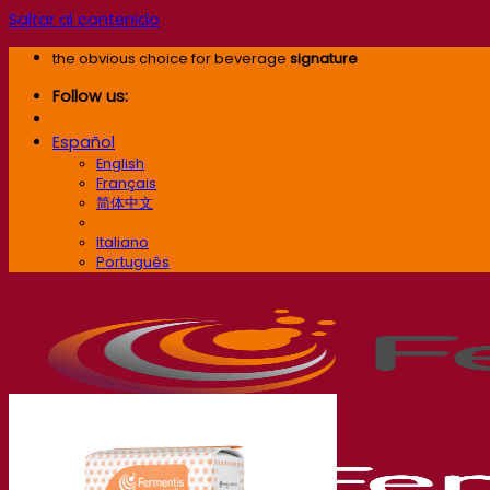
Saltar al contenido
the obvious choice for beverage
signature
Follow us:
Español
English
Français
简体中文
Español
Italiano
Português