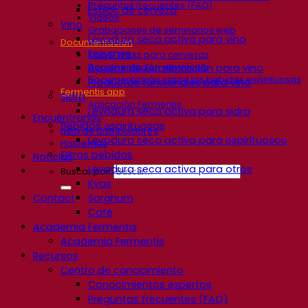
Preguntas frecuentes (FAQ)
Estilos de cerveza
Videos
Vino
Grabaciones de seminarios web
Levadura seca activa para vino
Documentación
Enzymes
Tips & Tricks para cervezas
Documentación vitivinícola
Ayudas de fermentación para vino
Documentación sobre las bebidas espirituosas
Productos funcionales para vino
Fermentis app
Sidra
Aplicación Fermentis
Levadura seca activa para sidra
Encuéntranos
Bebidas espirituosas
Lista de distribuidores
Levadura seca activa para espirituosos
Hablemos
Otras bebidas
Noticias
Levadura seca activa para otros
Buscar por:
Kvas
Contact
Sorghum
Café
Academia Fermentis
Academia Fermentis
Recursos
Centro de conocimiento
Conocimientos expertos
Preguntas frecuentes (FAQ)