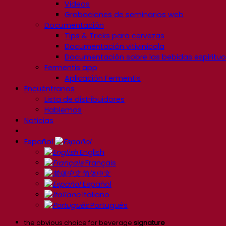
Videos
Grabaciones de seminarios web
Documentación
Tips & Tricks para cervezas
Documentación vitivinícola
Documentación sobre las bebidas espiritu
Fermentis app
Aplicación Fermentis
Encuéntranos
Lista de distribuidores
Hablemos
Noticias
Español
English
Français
简体中文
Español
Italiano
Português
the obvious choice for beverage
signature