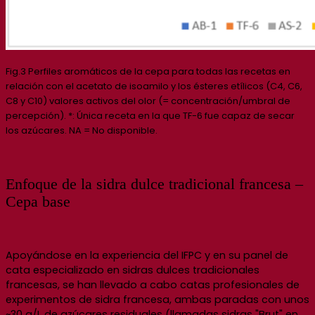
Fig.3 Perfiles aromáticos de la cepa para todas las recetas en
relación con el acetato de isoamilo y los ésteres etílicos (C4, C6,
C8 y C10) valores activos del olor (= concentración/umbral de
percepción). *: Única receta en la que TF-6 fue capaz de secar
los azúcares. NA = No disponible.
Enfoque de la sidra dulce tradicional francesa –
Cepa base
Apoyándose en la experiencia del IFPC y en su panel de
cata especializado en sidras dulces tradicionales
francesas, se han llevado a cabo catas profesionales de
experimentos de sidra francesa, ambas paradas con unos
~30 g/L de azúcares residuales (llamadas sidras "Brut" en