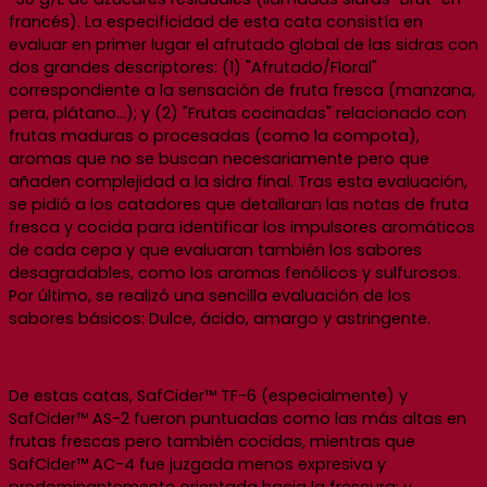
francés). La especificidad de esta cata consistía en
evaluar en primer lugar el afrutado global de las sidras con
dos grandes descriptores: (1) "Afrutado/Floral"
correspondiente a la sensación de fruta fresca (manzana,
pera, plátano…); y (2) "Frutas cocinadas" relacionado con
frutas maduras o procesadas (como la compota),
aromas que no se buscan necesariamente pero que
añaden complejidad a la sidra final. Tras esta evaluación,
se pidió a los catadores que detallaran las notas de fruta
fresca y cocida para identificar los impulsores aromáticos
de cada cepa y que evaluaran también los sabores
desagradables, como los aromas fenólicos y sulfurosos.
Por último, se realizó una sencilla evaluación de los
sabores básicos: Dulce, ácido, amargo y astringente.
De estas catas, SafCider™ TF-6 (especialmente) y
SafCider™ AS-2 fueron puntuadas como las más altas en
frutas frescas pero también cocidas, mientras que
SafCider™ AC-4 fue juzgada menos expresiva y
predominantemente orientada hacia la frescura; y