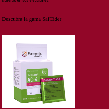
sidreros en sus elecciones.
Descubra la gama SafCider