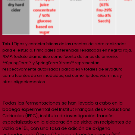
Tab. 1
Tipos y características de las recetas de sidra realizadas
para el estudio. Principales diferencias resaltadas en negrita roja.
*DAP: fosfato diamónico como fuente de iones de amonio,
**SpringFerm™ y SpringFerm Xtrem™ representan
respectivamente autolisados parciales y totales de levadura
como fuentes de aminoácidos, así como lípidos, vitaminas y
otros oligoelementos.
Todas las fermentaciones se han llevado a cabo en la
bodega experimental del Institut Français des Productions
Cidricoles (IFPC), instituto de investigación francés
especializado en la elaboración de sidra; en recipientes de
vidrio de 15L, con una tasa de adición de oxígeno
estandarizada (1,5mg/L) y bajo atmósfera inerte (N2).