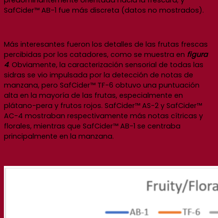
SafCider™ AB-1 fue más discreta (datos no mostrados).
Más interesantes fueron los detalles de las frutas frescas
percibidas por los catadores, como se muestra en
figura
4
. Obviamente, la caracterización sensorial de todas las
sidras se vio impulsada por la detección de notas de
manzana, pero SafCider™ TF-6 obtuvo una puntuación
alta en la mayoría de las frutas, especialmente en
plátano-pera y frutos rojos. SafCider™ AS-2 y SafCider™
AC-4 mostraban respectivamente más notas cítricas y
florales, mientras que SafCider™ AB-1 se centraba
principalmente en la manzana.