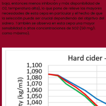
baja, entonces menos inhibición y más disponibilidad de
O2, temperatura alta), lo que pone de relieve las mayores
necesidades de esta cepa en particular y el hecho de que
la selección puede ser crucial dependiendo del objetivo del
sidrero. También se observa en esta cepa una mayor
sensibilidad a altas concentraciones de SO2 (50 mg/L
como máximo).