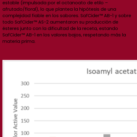
estable (impulsada por el octanoato de etilo –
afrutado/floral), lo que plantea la hipótesis de una
complejidad fiable en los sabores. SafCider™ AB-1 y sobre
todo SafCider™ AS-2 aumentaron su producción de
ésteres junto con la dificultad de la receta, estando
SafCider™ AB-1 en los valores bajos, respetando más la
materia prima.