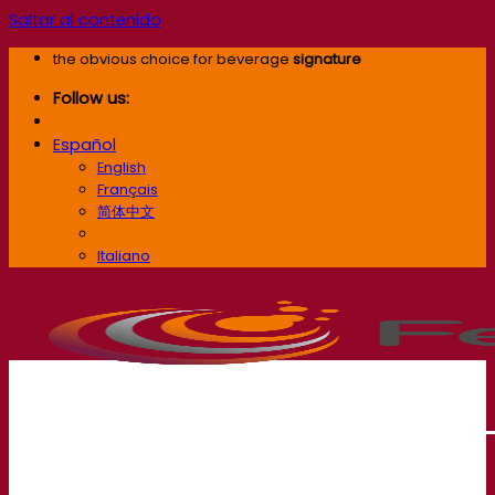
Saltar al contenido
the obvious choice for beverage
signature
Follow us:
Español
English
Français
简体中文
Español
Italiano