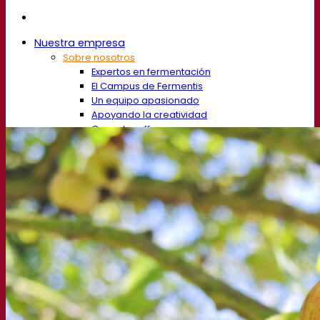
Nuestra empresa
Sobre nosotros
Expertos en fermentación
El Campus de Fermentis
Un equipo apasionado
Apoyando la creatividad
Grupo Lesaffre
Investigación y desarrollo
Caracterización del producto
Desarrollo de productos
Nuestras marcas
SafYeast™
All In 1
Academia Fermentis
Otros servicios
Toll manufacturing
Catas de bebidas
Soluciones de fermentación
Cerveza
Levadura cervecera seca activa