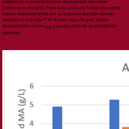
calidad en concentraciones demasiado elevadas
(sabores a vinagre). Para este atributo, todas las cepas
fueron seleccionadas por su baja producción siendo
siempre la SafCider™ TF-6 una cepa "limpia" hacia
desviaciones como
y producción de acetaldehído
SO2
también.