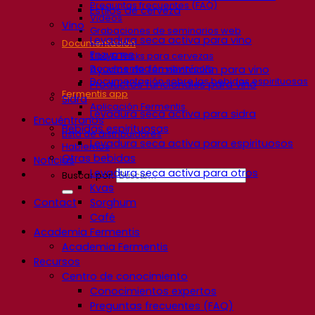
Preguntas frecuentes (FAQ)
Estilos de cerveza
Videos
Vino
Grabaciones de seminarios web
Levadura seca activa para vino
Documentación
Enzymes
Tips & Tricks para cervezas
Documentación vitivinícola
Ayudas de fermentación para vino
Documentación sobre las bebidas espirituosas
Productos funcionales para vino
Fermentis app
Sidra
Aplicación Fermentis
Levadura seca activa para sidra
Encuéntranos
Bebidas espirituosas
Lista de distribuidores
Levadura seca activa para espirituosos
Hablemos
Otras bebidas
Noticias
Levadura seca activa para otros
Buscar por:
Kvas
Contact
Sorghum
Café
Academia Fermentis
Academia Fermentis
Recursos
Centro de conocimiento
Conocimientos expertos
Preguntas frecuentes (FAQ)