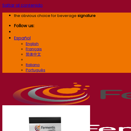
Saltar al contenido
the obvious choice for beverage
signature
Follow us:
Español
English
Français
简体中文
Español
Italiano
Português