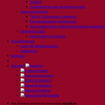
Videos
Grabaciones de seminarios web
Documentación
Tips & Tricks para cervezas
Documentación vitivinícola
Documentación sobre las bebidas espiritu
Fermentis app
Aplicación Fermentis
Encuéntranos
Lista de distribuidores
Hablemos
Noticias
Español
English
Français
简体中文
Español
Italiano
Português
the obvious choice for beverage
signature