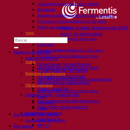
Levadura cervecera seca activa
Bacterias
Auxiliares de fermentación para cerveza
Productos funcionales para cerveza
Estilos de cerveza
Avisos legales © Fermentis 2026
Vino
Aviso de privacidad
Levadura seca activa para vino
Enzymes
Ayudas de fermentación para vino
Nuestra empresa
Productos funcionales para vino
Sobre nosotros
Sidra
Expertos en fermentación
Levadura seca activa para sidra
El Campus de Fermentis
Bebidas espirituosas
Un equipo apasionado
Levadura seca activa para espirituosos
Apoyando la creatividad
Otras bebidas
Grupo Lesaffre
Levadura seca activa para otros
Investigación y desarrollo
Kvas
Caracterización del producto
Sorghum
Desarrollo de productos
Café
Nuestras marcas
Academia Fermentis
SafYeast™
Academia Fermentis
All In 1
Recursos