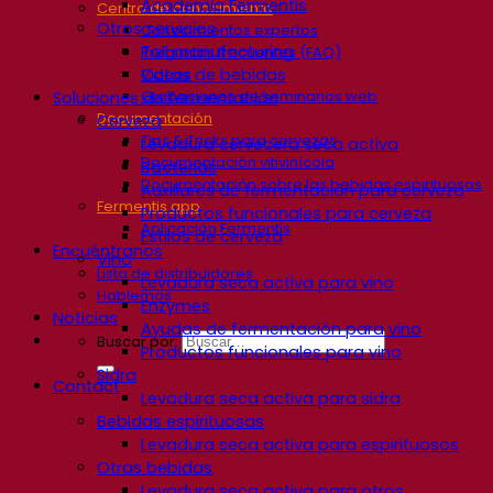
Academia Fermentis
Centro de conocimiento
Otros servicios
Conocimientos expertos
Toll manufacturing
Preguntas frecuentes (FAQ)
Catas de bebidas
Videos
Grabaciones de seminarios web
Soluciones de fermentación
Documentación
Cerveza
Tips & Tricks para cervezas
Levadura cervecera seca activa
Documentación vitivinícola
Bacterias
Documentación sobre las bebidas espirituosas
Auxiliares de fermentación para cerveza
Fermentis app
Productos funcionales para cerveza
Aplicación Fermentis
Estilos de cerveza
Encuéntranos
Vino
Lista de distribuidores
Levadura seca activa para vino
Hablemos
Enzymes
Noticias
Ayudas de fermentación para vino
Buscar por:
Productos funcionales para vino
Sidra
Contact
Levadura seca activa para sidra
Bebidas espirituosas
Levadura seca activa para espirituosos
Otras bebidas
Levadura seca activa para otros