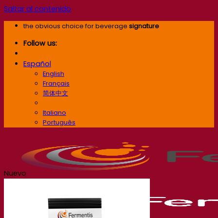
Saltar al contenido
the obvious choice for beverage
signature
Follow us:
Español
English
Français
简体中文
Español
Italiano
Português
Nuevo