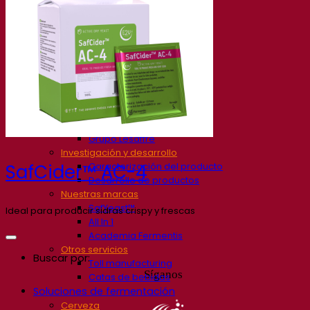
Nuestra empresa
Sobre nosotros
Expertos en fermentación
El Campus de Fermentis
Un equipo apasionado
Apoyando la creatividad
Grupo Lesaffre
Investigación y desarrollo
Caracterización del producto
SafCider™ AC-4
Desarrollo de productos
Nuestras marcas
SafYeast™
Ideal para producir sidras crispy y frescas
All In 1
Academia Fermentis
Otros servicios
Buscar por:
Toll manufacturing
Síganos
Catas de bebidas
Soluciones de fermentación
Cerveza