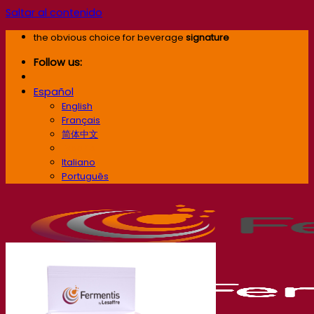
Saltar al contenido
the obvious choice for beverage
signature
Follow us:
Español
English
Français
简体中文
Español
Italiano
Português