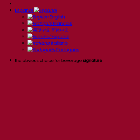
Español
English
Français
简体中文
Español
Italiano
Português
the obvious choice for beverage
signature