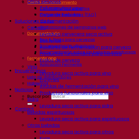
Otros servicios
Centro de conocimiento
Toll manufacturing
Conocimientos expertos
Catas de bebidas
Preguntas frecuentes (FAQ)
Soluciones de fermentación
Videos
Grabaciones de seminarios web
Cerveza
Documentación
Levadura cervecera seca activa
Tips & Tricks para cervezas
Bacterias
Documentación vitivinícola
Auxiliares de fermentación para cerveza
Documentación sobre las bebidas espirituosas
Productos funcionales para cerveza
Fermentis app
Estilos de cerveza
Aplicación Fermentis
Vino
Encuéntranos
Levadura seca activa para vino
Lista de distribuidores
Enzymes
Hablemos
Ayudas de fermentación para vino
Noticias
Productos funcionales para vino
Buscar por:
Sidra
Levadura seca activa para sidra
Contact
Bebidas espirituosas
Levadura seca activa para espirituosos
Otras bebidas
Levadura seca activa para otros
Kvas