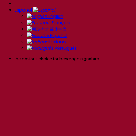
Español
English
Français
简体中文
Español
Italiano
Português
the obvious choice for beverage
signature