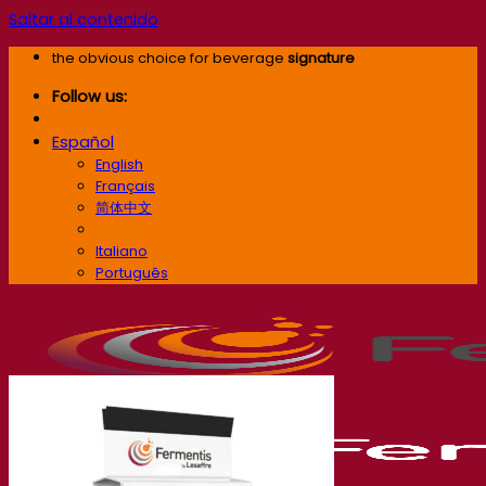
Saltar al contenido
the obvious choice for beverage
signature
Follow us:
Español
English
Français
简体中文
Español
Italiano
Português