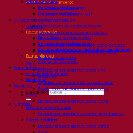
Otros servicios
Centro de conocimiento
Toll manufacturing
Conocimientos expertos
Catas de bebidas
Preguntas frecuentes (FAQ)
Soluciones de fermentación
Videos
Grabaciones de seminarios web
Cerveza
Documentación
Levadura cervecera seca activa
Tips & Tricks para cervezas
Bacterias
Documentación vitivinícola
Auxiliares de fermentación para cerveza
Documentación sobre las bebidas espirituosas
Productos funcionales para cerveza
Fermentis app
Estilos de cerveza
Aplicación Fermentis
Vino
Encuéntranos
Levadura seca activa para vino
Lista de distribuidores
Enzymes
Hablemos
Ayudas de fermentación para vino
Noticias
Productos funcionales para vino
Buscar por:
Sidra
Levadura seca activa para sidra
Contact
Bebidas espirituosas
Levadura seca activa para espirituosos
Otras bebidas
Levadura seca activa para otros
Kvas