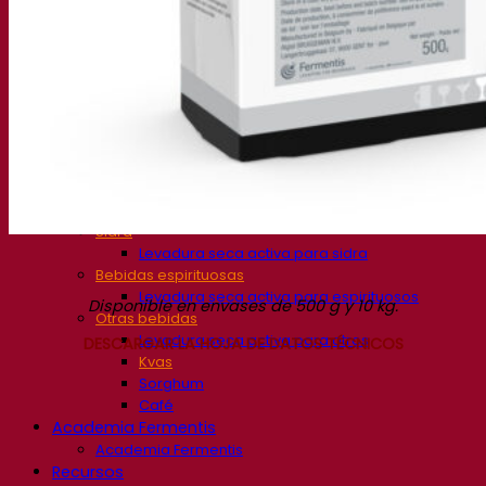
Levadura cervecera seca activa
Bacterias
Auxiliares de fermentación para cerveza
Productos funcionales para cerveza
Estilos de cerveza
Vino
Levadura seca activa para vino
Enzymes
Ayudas de fermentación para vino
Productos funcionales para vino
Sidra
Levadura seca activa para sidra
Bebidas espirituosas
Levadura seca activa para espirituosos
Disponible en envases de 500 g y 10 kg.
Otras bebidas
Levadura seca activa para otros
DESCARGAR LA HOJA DE DATOS TÉCNICOS
Kvas
Sorghum
Café
Academia Fermentis
Academia Fermentis
Recursos