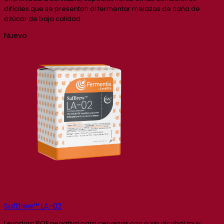
difíciles que se presentan al fermentar melazas de caña de
azúcar de baja calidad
Nuevo
SafBrew™ LA-02
Levadura POF negativa para cervezas con o sin alcohol muy