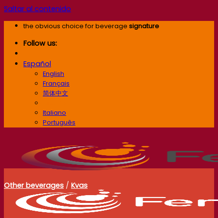
Saltar al contenido
the obvious choice for beverage
signature
Follow us:
Español
English
Français
简体中文
Español
Italiano
Português
Other beverages
/
Kvas