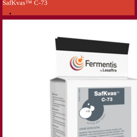
SafKvas™ C-73
Nuestra empresa
Sobre nosotros
Expertos en fermentación
El Campus de Fermentis
Un equipo apasionado
Apoyando la creatividad
Grupo Lesaffre
Investigación y desarrollo
Caracterización del producto
Desarrollo de productos
Nuestras marcas
SafYeast™
All In 1
Academia Fermentis
Otros servicios
Toll manufacturing
Catas de bebidas
Soluciones de fermentación
Cerveza