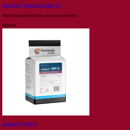
SafŒno™ Bioprotect MP-72
Para la bioprotección de uvas y mostos
Nuevo
SafSpirit™ WFF-8