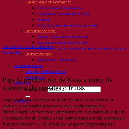
Centro de conocimiento
Conocimientos expertos
Preguntas frecuentes (FAQ)
Videos
Grabaciones de seminarios web
Documentación
Tips & Tricks para cervezas
Documentación vitivinícola
Encontrar un distribuidor
Documentación sobre las bebidas espirituosas
Consulte
Fermentis app
Aplicación Fermentis
Encuéntranos
Lista de distribuidores
Hablemos
Para la producción de Kvas a partir de
Noticias
sustratos de cereales o frutas
Buscar por:
Las levaduras secas presentan buenos resultados en
Contact
cuanto a actividad fermentativa, sedimentación,
filtrabilidad/clarificación, viabilidad de la población celular
y producción de acidez total. Sobre sustrato de cereales o
frutas SafKvas™ C-73 produce un perfil organoléptico