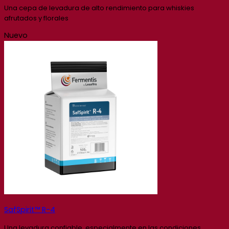
Una cepa de levadura de alto rendimiento para whiskies
afrutados y florales
Nuevo
SafSpirit™ R-4
Una levadura confiable, especialmente en las condiciones